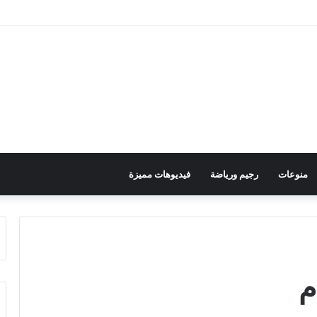
منوعات
رجيم ورياضة
فيديوهات مميزة
م