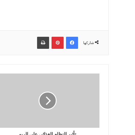
فيسبوك
بينتيريست
طباعة
شاركها
تأثير النظام الغذائي على الربو