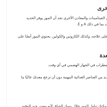
أخرى
لفيتامينات والمعادن الأخرى نجد أن الموز يوفر الحديد
 في ذلك A و E.
 علاجه، وكذلك الكاروتين والكولين. يحتوي الموز أيضًا على
دة
اضطراب في الجهاز الهضمي في أي وقت.
 من العناصر الغذائية المهمة دون أن تزعج معدتك غالبًا ما
ك تناول الموز خلال يومك الشاق لأنه مصدر جيد للوقود