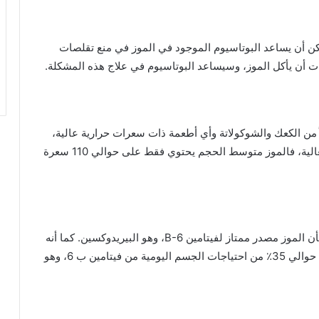
 أن يساعد البوتاسيوم الموجود في الموز في منع تقلصات
أن يأكل الموز، وسيساعد البوتاسيوم في علاج هذه المشكلة.
ً من الكعك والشوكولاتة وأي أطعمة ذات سعرات حرارية عالية،
فيمكنك تناول موزة دون تزويدك بالسعرات الحرارية العالية، فالموز متوسط الحجم يحتوي فقط على حوالي 110 سعرة
B فقط في المنتجات الحيوانية، لذلك قد يفاجأ البعض بأن الموز مصدر ممتاز لفيتامين B-6، وهو البيريدوكسين. كما أنه
من المدهش أن تحتوي ثمرة موز متوسطة الحجم على حوالي 35٪ من احتياجات الجسم اليومية من فيتامين ب 6، وهو