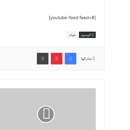
[youtube-feed feed=8]
الوسوم
فوائد
فيسبوك
بينتيريست
طباعة
شاركها