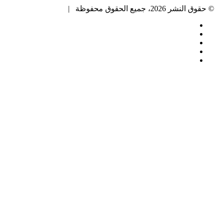
© حقوق النشر 2026، جميع الحقوق محفوظة |
فيسبوك
تويتر
بينتيريست
يوتيوب
انستقرام
زر
الذهاب
إلى
الأعلى