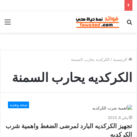
بحث
الق
عن
الرئيسية
/
الكركديه يحارب السمنة
الكركديه يحارب السمنة
صحة وتغذية
يناير 6, 2022
تجهيز الكركديه البارد لمرضى الضغط واهمية شرب
الكركديه