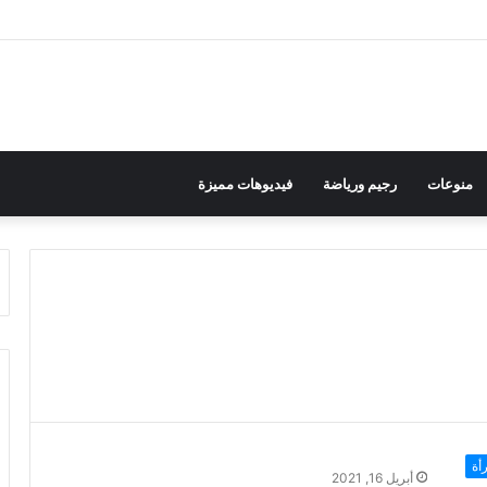
منوعات
رجيم ورياضة
فيديوهات مميزة
أة
أبريل 16, 2021