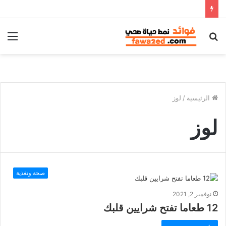
بحث
الق
عن
الرئيسية
/
لوز
لوز
صحة وتغذية
نوفمبر 2, 2021
12 طعاما تفتح شرايين قلبك