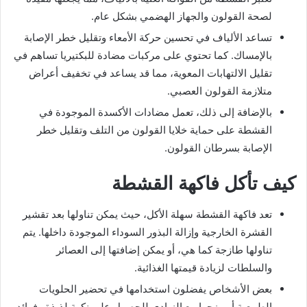
لصحة القولون والجهاز الهضمي بشكل عام.
تساعد الألياف في تحسين حركة الأمعاء وتقليل خطر الإصابة
بالإمساك. كما تحتوي على مركبات مضادة للبكتيريا تساهم في
تقليل الالتهابات المعوية، مما قد يساعد في تخفيف أعراض
متلازمة القولون العصبي.
بالإضافة إلى ذلك، تعمل مضادات الأكسدة الموجودة في
القشطة على حماية خلايا القولون من التلف وتقليل خطر
الإصابة بسرطان القولون.
كيف تأكل فاكهة القشطة
تعد فاكهة القشطة سهلة الأكل، حيث يمكن تناولها بعد تقشير
القشرة الخارجية وإزالة البذور السوداء الموجودة داخلها. يتم
تناولها طازجة كما هي، أو يمكن إضافتها إلى العصائر
والسلطات لزيادة قيمتها الغذائية.
بعض الأشخاص يفضلون استخدامها في تحضير الحلويات
الطبيعية أو مزجها مع الزبادي للحصول على نكهة لذيذة وفوائد