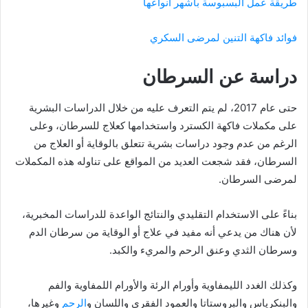
طريقة عمل البسبوسة بأشهر أنواعها
فوائد فاكهة التنين لمرضى السكري
دراسة عن السرطان
حتى عام 2017، لم يتم التعرف عليه من خلال الدراسات البشرية
على مكملات فاكهة الكسترد واستخدامها كعلاج للسرطان، وعلى
الرغم من عدم وجود دراسات بشرية تتعلق بالوقاية أو العلاج من
السرطان، فقد شجعت العديد من المواقع على تناوله هذه المكملات
لمرضى السرطان.
بناءً على الاستخدام التقليدي والنتائج الواعدة للدراسات المخبرية،
لأن هناك من يدعي أنه مفيد في علاج أو الوقاية من سرطان الدم
وسرطان الثدي وعنق الرحم والمريء والكبد.
وكذلك الغدد الليمفاوية وأورام الرئة والأورام اللمفاوية والفم
والبنكرياس والبروستاتا والعمود الفقري واللسان و
الرحم
وغيرها،