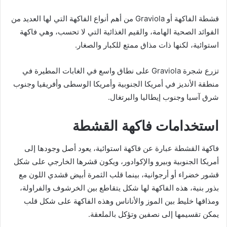
قشطة الفاكهة أو Graviola من أهم أنواع الفاكهة التي لها العديد من
الفوائد الصحية الهامة، والقيم الغذائية التي لا تحسب، وهي فاكهة
استوائية، لكنها ذات مذاق ممتع للكبار والصغار.
تزرع شجرة Graviola على نطاق واسع في الغابات المطيرة في
منطقة الأنديز في أمريكا الجنوبية وأمريكا الوسطى وأفريقيا وجنوب
شرق آسيا وجنوب إيطاليا والبرتغال.
استخدامات فاكهة القشطة
فاكهة القشطة عبارة عن فاكهة استوائية، يعود أصل وجودها إلى
أمريكا الجنوبية وبيرو والإكوادور، ويكون قشرها الخارجي على شكل
قشور خضراء أو أرجوانية، بينما قلب الثمرة أبيض قشدي اللون مع
بذور بنية، هذه الفاكهة لها شكل يتقاطع بين الخرشوف والفراولة،
ومذاقها خليط بين الموز والأناناس وهذه الفاكهة على شكل قلب
يمكن تقسيمها إلى نصفين وتؤكل بالملعقة.