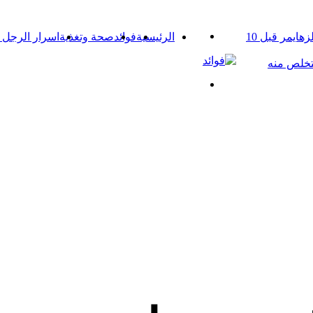
القائمة
اعراض مرض الزهايمر المبكرة – أنفك يحذرك من مرض ألزهايمر قبل 10
الرئيسية
فوائد
صحة وتغذية
اسرار الرجل و
بحث
عن