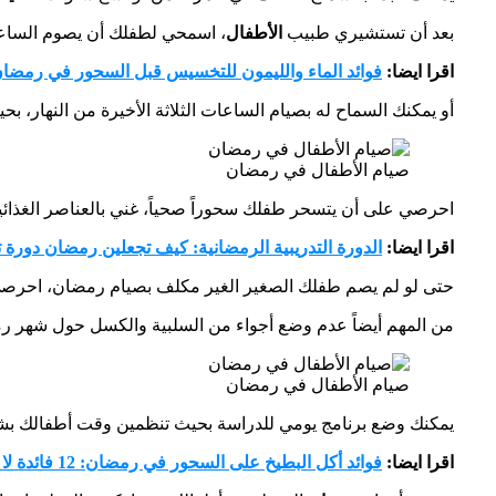
بعد أن تستشيري طبيب
الأطفال
، اسمحي لطفلك أن يصوم الساعات
اقرا ايضا:
فوائد الماء والليمون للتخسيس قبل السحور في رمضا
أو يمكنك السماح له بصيام الساعات الثلاثة الأخيرة من النهار،
صيام الأطفال في رمضان
احرصي على أن يتسحر طفلك سحوراً صحياً، غني بالعناصر الغذائية
اقرا ايضا:
الدورة التدريبية الرمضانية: كيف تجعلين رمضان دورة 
حتى لو لم يصم طفلك الصغير الغير مكلف بصيام رمضان، احرصي
من المهم أيضاً عدم وضع أجواء من السلبية والكسل حول شهر رمض
صيام الأطفال في رمضان
يمكنك وضع برنامج يومي للدراسة بحيث تنظمين وقت أطفالك ب
اقرا ايضا:
فوائد أكل البطيخ على السحور في رمضان: 12 فائدة لا تفوتها