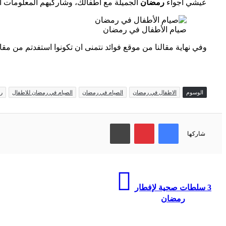
عيشي أجواء
رمضان
الجميلة مع أطفالك، وشاركيهم المعلومات 
صيام الأطفال في رمضان
وفي نهاية مقالنا من موقع فوائد نتمنى ان تكونوا استفدتم من مقا
الوسوم
الاطفال في رمضان
الصيام في رمضان
الصيام في رمضان للاطفال
ر
فيسبوك
بينتيريست
طباعة
شاركها
3 سلطات صحية لإفطار
رمضان