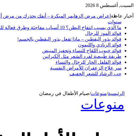
السبت, أغسطس 8 2026
أخبار عاجلة
سنوات
ما الذي يسبب انتفاخ البطن؟ 10 أسباب مفاجئة وطرق فعالة للتخلص منه
فوائد الموز للرجال
فوائد بذور اليقطين – ماذا تفعل بذور اليقطين بالجسم!
فوائد الزبادي والليمون
فوائد حبوب اللقاح للنساء وتحفيز المبيض
طريقة طبيعية لفرد الشعر مثل الكيراتين
فوائد الفلفل الحار للرجال والنساء
سر علاج الزعفران للأمراض النفسية
حب الرشاد للشعر الخفيف
الرئيسية
/
منوعات
/
صيام الأطفال في رمضان
منوعات