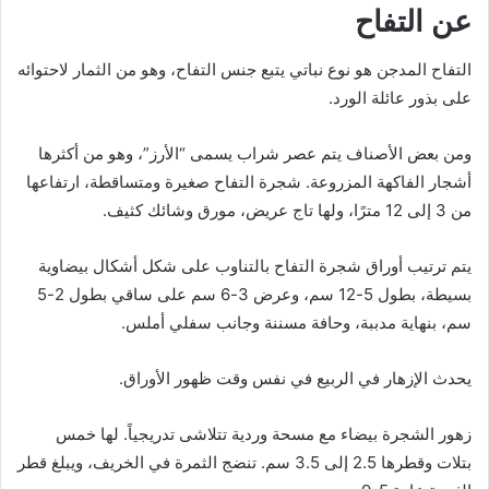
عن التفاح
التفاح المدجن هو نوع نباتي يتبع جنس التفاح، وهو من الثمار لاحتوائه
على بذور عائلة الورد.
ومن بعض الأصناف يتم عصر شراب يسمى “الأرز”، وهو من أكثرها
أشجار الفاكهة المزروعة. شجرة التفاح صغيرة ومتساقطة، ارتفاعها
من 3 إلى 12 مترًا، ولها تاج عريض، مورق وشائك كثيف.
يتم ترتيب أوراق شجرة التفاح بالتناوب على شكل أشكال بيضاوية
بسيطة، بطول 5-12 سم، وعرض 3-6 سم على ساقي بطول 2-5
سم، بنهاية مدببة، وحافة مسننة وجانب سفلي أملس.
يحدث الإزهار في الربيع في نفس وقت ظهور الأوراق.
زهور الشجرة بيضاء مع مسحة وردية تتلاشى تدريجياً. لها خمس
بتلات وقطرها 2.5 إلى 3.5 سم. تنضج الثمرة في الخريف، ويبلغ قطر