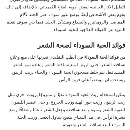
لتقليل الآثار الجانبية لبعض أدوية العلاج الكيميائي. بالإضافة إلى ذلك،
يقوم بعض الأشخاص أيضًا بوضع بذور سوداء على الجلد لآلام
المفاصل والروماتيزم والصداع ومشاكل الجلد. فيما يلي سوف نتعلم
المزيد عن الفوائد العلاجية للحبة السوداء.
فوائد الحبة السوداء لصحة الشعر
من
فوائد الحبة السوداء
في الطب التقليدي قدرتها على منع وعلاج
تساقط الشعر. حتى اليوم، لمنع تساقط الشعر وإعادة نمو الشعر
المتساقط، يتم خلط مسحوق الحبة السوداء والحناء بزيت الزنبق
ويستخدمان موضعياً على فروة الرأس.
يمكن استخدام زيت الحبة السوداء نقيًا أو ممزوجًا بزيوت أخرى مثل
زيت الزيتون وزيت جوز الهند وزيت الخروع أو حتى عصير الليمون
لتقوية الشعر ونموه ومنع تساقطه وجعل الشعر ناعمًا وشفافًا ومنع
قشرة الرأس. في هذا السياق ينصح بتناول العسل وزيت الحبة
السوداء لمنع تساقط الشعر وتقويته.