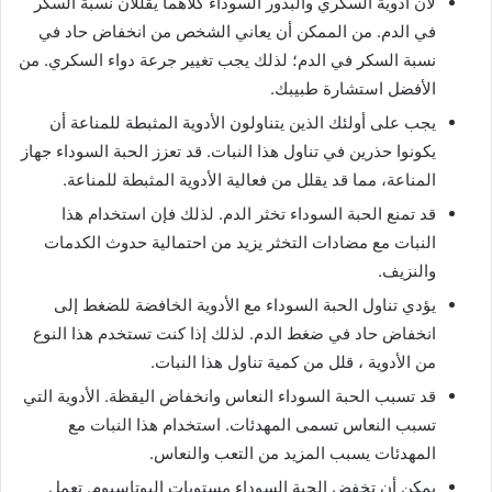
لأن أدوية السكري والبذور السوداء كلاهما يقللان نسبة السكر
في الدم. من الممكن أن يعاني الشخص من انخفاض حاد في
نسبة السكر في الدم؛ لذلك يجب تغيير جرعة دواء السكري. من
الأفضل استشارة طبيبك.
يجب على أولئك الذين يتناولون الأدوية المثبطة للمناعة أن
يكونوا حذرين في تناول هذا النبات. قد تعزز الحبة السوداء جهاز
المناعة، مما قد يقلل من فعالية الأدوية المثبطة للمناعة.
قد تمنع الحبة السوداء تخثر الدم. لذلك فإن استخدام هذا
النبات مع مضادات التخثر يزيد من احتمالية حدوث الكدمات
والنزيف.
يؤدي تناول الحبة السوداء مع الأدوية الخافضة للضغط إلى
انخفاض حاد في ضغط الدم. لذلك إذا كنت تستخدم هذا النوع
من الأدوية ، قلل من كمية تناول هذا النبات.
قد تسبب الحبة السوداء النعاس وانخفاض اليقظة. الأدوية التي
تسبب النعاس تسمى المهدئات. استخدام هذا النبات مع
المهدئات يسبب المزيد من التعب والنعاس.
يمكن أن تخفض الحبة السوداء مستويات البوتاسيوم. تعمل