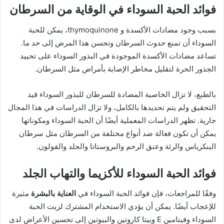
فوائد الحبة السوداء في الوقاية من السرطان
بسبب وجود مضادات الأكسدة و thymoquinone، يمكن للحبة
السوداء أن تمنع حدوث السرطان وتحسن هذا المرض إلى حد ما.
تساعد مضادات الأكسدة الموجودة في البذور السوداء على تحييد
الجذور الحرة لتقليل مخاطر الإصابة بأمراض مثل السرطان.
بالطبع، لا تزال الخاصية المضادة للسرطان للبذور السوداء قيد
التحقيق ولم يتم تحديدها بالكامل، ولا تزال الدراسات في هذا المجال
جارية. تظهر الدراسات المعملية أيضًا أن الحبة السوداء ومكوناتها
يمكن أن تكون فعالة ضد أنواع مختلفة من السرطان مثل سرطان
البنكرياس والرئة وعنق الرحم والبروستاتا والجلد والقولون.
فوائد الحبة السوداء للأكزيما والتهاب الجلد
وفقًا للمراجعات، فإن فوائد الحبة السوداء في
العناية بالبشرة
مثيرة
للإعجاب أيضًا. يمكن أن يؤدي الاستخدام المشترك لزيت الحبة
السوداء وفيتامين E وبيتا كاروتين والبيوتين إلى تحسين الأعراض لدى