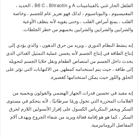
الفلفل الحار غني بالفيتامينات A و B6 C ، Bitraotin ، الحديد ،
المغنيسيوم ، والبوتاسيوم ، لذلك فهو تعزيز عام للجسم ، وخاصة
القلب ، يمنع أمراض القلب ، وحتى يقويه لأنه ينظف الأوعية
والشرايين والشرايين والشرايين يحميهم من خطر الجلطات.
إنه ينشط النظام الدوري ، ويزيد من حرق الدهون ، والذي يؤدي إلى
إنتاج الطاقة في إنتاج الجسم لأنه يحسن عملية التمثيل الغذائي الذي
يحدث داخل الجسم من امتصاص الطعام ونقل خلايا الجسم لتحويله
إلى طاقة ، حيث يتم استخدامه كمطهر. من الالتهابات التي تؤثر على
الحلق واللوز حيث يمكن استخدامها كغصيرة.
إنه مفيد في تحسين قدرات الجهاز الهضمي والقولون ويحميه من
العلامات المحررة التي تحول ورمًا سرطانيًا ، لأنه يتحكم في مستوى
السكر ويحفز البنكرياس الكسول على إفراز الأنسولين اللازم لحرق
السكر ، كما هو هو إقامة فعالة ويزيد من شفاء الجروح ويهدف آلام
المفاصل الروماتيزمية.