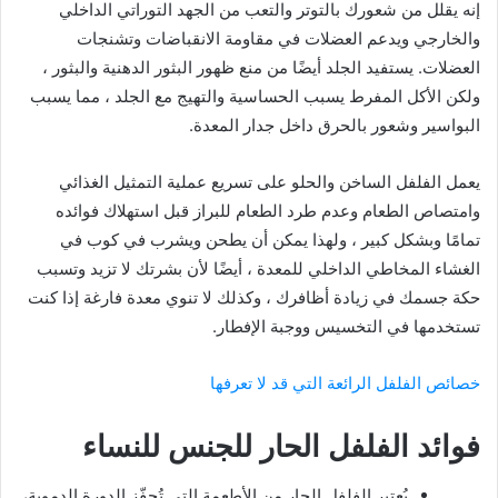
إنه يقلل من شعورك بالتوتر والتعب من الجهد التوراتي الداخلي
والخارجي ويدعم العضلات في مقاومة الانقباضات وتشنجات
العضلات. يستفيد الجلد أيضًا من منع ظهور البثور الدهنية والبثور ،
ولكن الأكل المفرط يسبب الحساسية والتهيج مع الجلد ، مما يسبب
البواسير وشعور بالحرق داخل جدار المعدة.
يعمل الفلفل الساخن والحلو على تسريع عملية التمثيل الغذائي
وامتصاص الطعام وعدم طرد الطعام للبراز قبل استهلاك فوائده
تمامًا وبشكل كبير ، ولهذا يمكن أن يطحن ويشرب في كوب في
الغشاء المخاطي الداخلي للمعدة ، أيضًا لأن بشرتك لا تزيد وتسبب
حكة جسمك في زيادة أظافرك ، وكذلك لا تنوي معدة فارغة إذا كنت
تستخدمها في التخسيس ووجبة الإفطار.
خصائص الفلفل الرائعة التي قد لا تعرفها
فوائد الفلفل الحار للجنس للنساء
يُعتبر الفلفل الحار من الأطعمة التي تُحفّز الدورة الدموية،