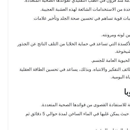
ة منذ قرون في الطب التقليدي لفوائدها الصحية المتعددة.
دة من الاستخدامات الشائعة لهذه العشبة العجيبة.
كبات قوية تساهم في تحسين صحة الجلد وتأخير علامات
 لونه ومرونته.
سدة التي تساعد في حماية الخلايا من التلف الناتج عن الجذور
شيخوخة.
الحيوية العامة للجسم.
ائف التفكير والانتباه. وبذلك، يساعد في تحسين الطاقة العقلية
ة اليومية.
ا
 للاستفادة القصوى من فوائدها الصحية المتعددة.
يُمكنك تحضير الشاي المصنوع من أوراق العشبة، حيث يمكن غليها في الماء الساخن لمدة حوالي 5 دقائق ثم