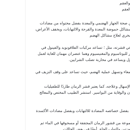
لعقم
 صحة الجهاز الهضمي والمعدة بفضل محتواه من مضادات
شاكل حموضة المعدة والقرحة والالتهابات، ويخفف الأعراض،
صخري لعلاج مشاكل الهضم
ي قشرته، مثل ؛ تساعد مركبات الفلافونويد والفينول في
 للبوتاسيوم والمغنيسيوم وهما عنصران مهمان للغاية لعمل
ول ويساعد في محاربة تصلب الشرايين.
لأمعاء وتسهل عملية الهضم، حيث تساعد على وقف النزيف في
إسهال وعلاجه، كما يعتبر قشر الرمان طاردًا للطفيليات
ن والوقاية من البواسير. استشر الطبيب المختص والمعالج
 بفضل خصائصه المضادة للالتهابات وبفضل مضادات الأكسدة
موعة من قشور الرمان المجففة أو مسحوقها في الماء ثم
زتين والتهاب الحلق أيضًا في بعض الحالات.