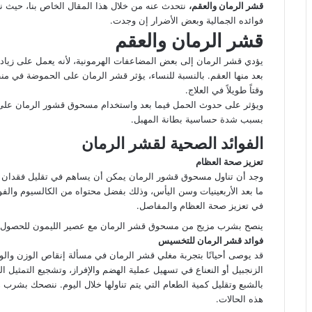
قشر الرمان والعقم،
نتحدث عنه من خلال هذا المقال الخاص بنا، حيث نذ
فوائده الجمالية وبعض الأضرار إن وجدت.
قشر الرمان والعقم
يؤدي قشر الرمان إلى بعض المضاعفات الهرمونية، لأنه يعمل على زيا
بعد منها العقم. بالنسبة للنساء، يؤثر قشر الرمان على الحموضة في م
وقتاً طويلاً في العلاج.
ويؤثر على حدوث الحمل فيما بعد واستخدام مسحوق قشور الرمان على 
بسبب شدة حساسية بطانة المهبل.
الفوائد الصحية لقشر الرمان
تعزيز صحة العظام
وجد أن تناول مسحوق قشور الرمان يمكن أن يساهم في تقليل فقدان ك
ما بعد الأربعينيات وسن اليأس، وذلك بفضل محتواه من الكالسيوم والفو
في تعزيز صحة العظام والمفاصل.
ينصح بشرب مزيج من مسحوق قشر الرمان مع عصير الليمون للحصول ع
فوائد قشر الرمان للتخسيس
قد يوصى أحيانًا بتجربة مغلي قشر الرمان في مسألة إنقاص الوزن والوج
الزنجبيل أو النعناع في تسهيل عملية الهضم والإفراز، وتشجيع التمثي
بالشبع وتقليل كمية الطعام التي يتم تناولها خلال اليوم. ننصحك بشرب 
هذه الحالات.