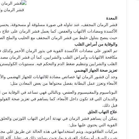
قشر الرمان وا
المعدة
قشر الرمان المجفف، عند تناوله في صورة مسلوقة أو مسحوقة، يحسن
الأكسدة ومضادات الالتهاب والعفص. كما يعمل قشر الرمان على علاج م
حيث ينصح بتناول خليط من قشر الرمان المجفف مع الحليب والملح ال
والوقاية من أمراض القلب
تم العثور على مضادات الأكسدة القوية في بذور الرمان الأحمر وكذلك ف
مكافحة الالتهابات وأمراض القلب والشرايين، كما أن قشر الرمان مصدر
القلب والشرايين وتنظيم ضغط الدم والتحكم فيه. مستويات الكوليستر
تعزيز صحة الجهاز الهضمي
وجد أن قشور الرمان لها خصائص مضادة للالتهابات للجهاز الهضمي وا
الأمعاء وتعزز عمل البطانة بفضل محتواها من بعض المعادن مثل:
البوتاسيوم والمغنيسيوم والعفص، وبالتالي فهي تساعد في الوقاية من ال
والديدان التي قد تكون داخل الأمعاء، كما يساهم في تعزيز صحة القولو
قبل ذلك.
علاج التهاب الحلق
يمكن أن يساهم قشر الرمان في تهدئة أعراض التهاب اللوزتين والحلق
القوية التي يحتوي عليها مثل:
مركبات الفلافونويد، ويتم استخدامها في هذه الحالة عن طريق غلي مج
شرب المرق، أو يمكنك الغرغرة بها، حيث يساعد ذلك في تقليل آلام اللو