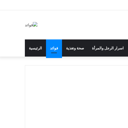
إضافة
مقال
تسجيل
انستقرام
يوتيوب
تويتر
بينتيريست
فيسبوك
عمود
عشوائي
الدخول
جانبي
اسرار الرجل والمرأة
صحة وتغذية
فوائد
الرئيسية