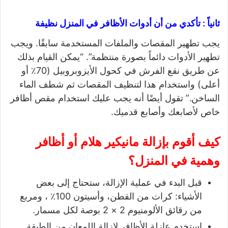
ثانياً : تأكدي من أن أدوات الأظافر في المنزل نظيفة
يجب تطهير المقصات والملفات المستخدمة سابقًا. ويجب
تطهير الأدوات دائماً بصورة منتظمة”. “يمكن القيام بذلك
عن طريق نقع الفرش في كحول الأيزوبروبيل (70٪ أو
أعلى) واستخدام هذا لتنظيف المقصات ثم شطف الماء
الساخن.” تقول أيضًا أنه يجب عليك استخدام مقص أظافر
خاص لأصابعك وأصابع قدميك.
كيف أقوم بإزالة مانيكير هلام أو أظافر
وهمية في المنزل؟
قبل البدء في عملية الإزالة، ستحتاج إلى بعض
الأشياء: كرات من القطن، وأسيتون 100٪ ، ومربع
من رقائق الألومنيوم 2 × 2 بوصة لكل مسمار.
استخدم عازلة الأظافر لإزالة اللمعان من الطبقة