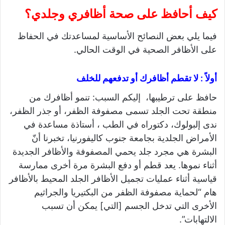
كيف أحافظ على صحة أظافري وجلدي؟
فيما يلي بعض النصائح الأساسية لمساعدتك في الحفاظ
على الأظافر الصحية في الوقت الحالي.
أولاً : لا تقطم أظافرك أو تدفعهم للخلف
حافظ على ترطيبها، إليكم السبب: تنمو أظافرك من
منطقة تحت الجلد تسمى مصفوفة الظفر، أو جذر الظفر،
ندى إلبولوك، دكتوراه في الطب ، أستاذة مساعدة في
الأمراض الجلدية بجامعة جنوب كاليفورنيا، تخبرنا أنّ
البشرة هي مجرد جلد يحمي المصفوفة والأظافر الجديدة
أثناء نموها. يعد قطم أو دفع البشرة مرة أخرى ممارسة
قياسية أثناء عمليات تجميل الأظافر الجلد المحيط بالأظافر
هام “لحماية مصفوفة الظفر من البكتيريا والجراثيم
الأخرى التي تدخل الجسم [التي] يمكن أن تسبب
الالتهابات”.