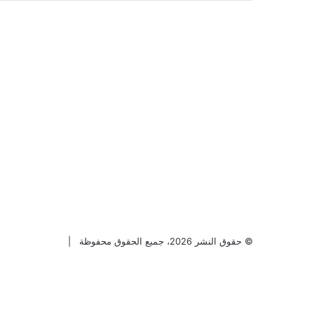
© حقوق النشر 2026، جميع الحقوق محفوظة |
فيسبوك
تويتر
بينتيريست
يوتيوب
انستقرام