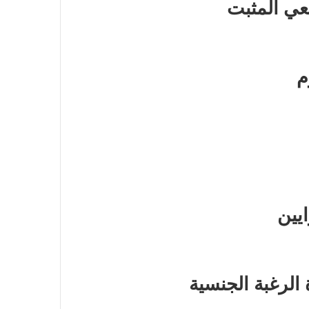
يعي المثبت
م
يين