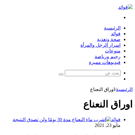
بحث
عن
الرئيسية
فوائد
صحة وتغذية
اسرار الرجل والمرأة
منوعات
رجيم ورياضة
فيديوهات مميزة
بحث
مقال
عن
عشوائي
الرئيسية
/
اوراق النعناع
اوراق النعناع
فوائد
مايو 23, 2021