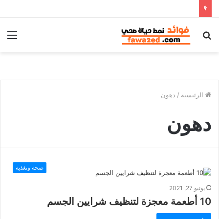
بحث
الق
عن
الرئيسية
/
دهون
دهون
صحة وتغذية
يونيو 27, 2021
10 أطعمة معجزة لتنظيف شرايين الجسم