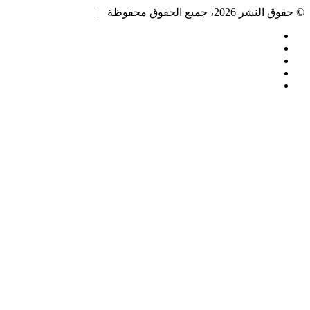
© حقوق النشر 2026، جميع الحقوق محفوظة |
فيسبوك
تويتر
بينتيريست
يوتيوب
انستقرام
زر
الذهاب
إلى
الأعلى