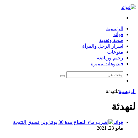
بحث
عن
الرئيسية
فوائد
صحة وتغذية
اسرار الرجل والمرأة
منوعات
رجيم ورياضة
فيديوهات مميزة
بحث
مقال
عن
عشوائي
الرئيسية
/
لتهدئة
لتهدئة
فوائد
مايو 23, 2021