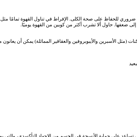
تظم ضروري للحفاظ على صحة الكلى. الإفراط في تناول القهوة تمامًا مثل
ى ضعفها. حاول ألا تشرب أكثر من كوبين من القهوة يوميًا.
ت (مثل الأسبرين والأيبوبروفين والعقاقير المماثلة) يمكن أن يعانون م
عيد
 تساعد على حماية الأنسجة في الجسم من الإجهاد التأكسدي، والتي يمكن