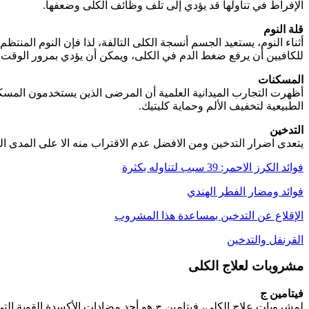
الإفراط في تناولها قد يؤدي إلى تلف وظائف الكلى وضعفها.
قلة النوم
أثناء النوم، يستعيد الجسم أنسجة الكلى التالفة، لذا فإن النوم المن
للكافيين أن يرفع ضغط الدم في الكلى، ويمكن أن يؤدي بمرور الوقت إل
المسكنات
أظهرت التجارب الميدانية العلمية أن المرضى الذين يستخدمون المسكنا
الطبيعية لتخفيف الألم وحماية كليتيك.
التدخين
يتعدى اضرار التدخين ومن الافضل عدم الاقتراب منه الا على المدى الب
فوائد الكرز الاحمر: 39 سبب لتناوله بكثرة
فوائد ومضار الفطر الهندي
الإقلاع عن التدخين بمساعدة هذا المشروب
القرنفل والتدخين
مشروبات لعلاج الكلى
فيتامين ج
لمشروبات علاج الكلى، فيتامين ج هو أحد مضادات الأكسدة القوية التي