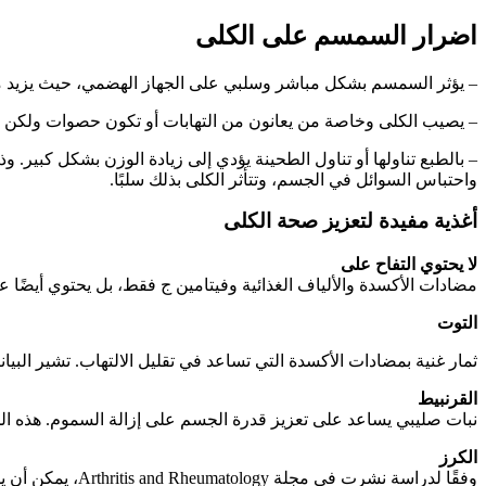
اضرار السمسم على الكلى
– يؤثر السمسم بشكل مباشر وسلبي على الجهاز الهضمي، حيث يزيد من
– يصيب الكلى وخاصة من يعانون من التهابات أو تكون حصوات ولكن يفضل
– بالطبع تناولها أو تناول الطحينة يؤدي إلى زيادة الوزن بشكل كبير. و
واحتباس السوائل في الجسم، وتتأثر الكلى بذلك سلبًا.
أغذية مفيدة لتعزيز صحة الكلى
لا يحتوي التفاح على
مضادات الأكسدة والألياف الغذائية وفيتامين ج فقط، بل يحتوي أيضًا 
التوت
ثمار غنية بمضادات الأكسدة التي تساعد في تقليل الالتهاب. تشير البي
القرنبيط
نبات صليبي يساعد على تعزيز قدرة الجسم على إزالة السموم. هذه ا
الكرز
وفقًا لدراسة نشرت في مجلة Arthritis and Rheumatology، يمكن أن يساعد الكرز في تقليل خطر الإصابة بالنقرس بنسبة 35٪. النقرس هو نوع من التهاب المفاصل يحدث عندما لا تعمل الكلى بشكل جيد.