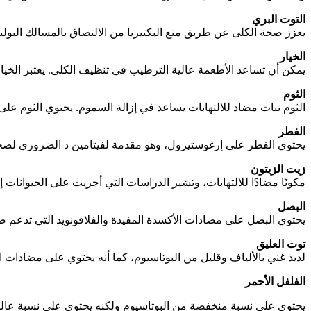
التوت البري
يعزز صحة الكلى عن طريق منع البكتيريا من الالتصاق بالمسالك البولية
الخيار
يمكن أن تساعد الأطعمة عالية الترطيب في تنظيف الكلى. يعتبر الخيار 
الثوم
الثوم نبات مضاد للالتهابات يساعد في إزالة السموم. يحتوي الثوم ع
الفطر
يحتوي الفطر على إرغوستيرول، وهو مقدمة لفيتامين د الضروري لصحة
زيت الزيتون
مكونًا مضادًا للالتهابات، وتشير الدراسات التي أجريت على الحيوانات
البصل
يحتوي البصل على مضادات الأكسدة المفيدة والفلافونويد التي تدعم
توت العليق
لذيذ غني بالألياف وقليل من البوتاسيوم، كما أنه يحتوي على مضادات 
الفلفل الأحمر
يحتوي على نسبة منخفضة من البوتاسيوم ولكنه يحتوي على نسبة عالية