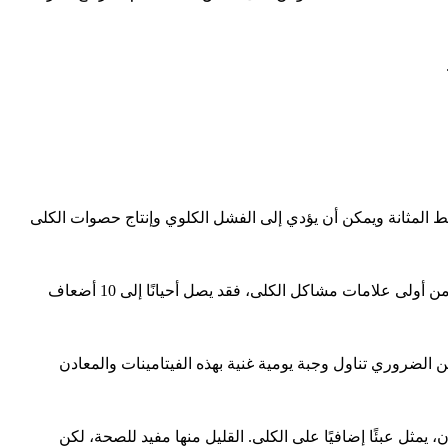
غط المثانة ويمكن أن يؤدي إلى الفشل الكلوي وإنتاج حصوات الكلى
أكدت الأبحاث العلمية الحديثة أن تناول كوبين من المشروبات السكرية يكفي لزيادة مستوى البروتين في البول. يعد ظهور البروتين في البول من أولى علامات مشاكل الكلى، فقد يصل أحيانًا إلى 10 أضعاف
يوم من خطر الإصابة بحصوات الكلى، لذلك من الضروري تناول وجبة يومية غنية بهذه الفيتامينات والمعادن
يمثل عبئًا إضافيًا على الكلى. القليل منها مفيد للصحة، لكن