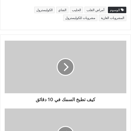
الوسوم
أمراض القلب
الحليب
الشاي
الكوليسترول
المشروبات الغازية
مشروبات للكوليسترول
كيف تطبخ السمك في 10 دقائق