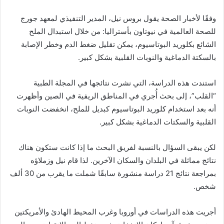
وفقًا لأخبار الصحة يقول بروس نيل، المدير التنفيذي لمعهد جورج
للصحة العالمية في نيوتاون بأستراليا: من خلال استبدال الملح
الشائع بكلوريد البوتاسيوم، يمكن تقليل ضغط الدم وخطر الإصابة
بالسكتة الدماغية والنوبات القلبية بشكل كبير.
استندت هذه الدراسة، التي نشرت نتائجها في المجلة الطبية
“القلب”، إلى بحث أُجري في المناطق الريفية في الصين وأظهرت
أنه بعد استخدام كلوريد البوتاسيوم كبديل للملح، انخفضت النوبات
القلبية والسكتات الدماغية بشكل كبير.
لكن يبقى السؤال بالنسبة لفريق البحث ما إذا كانت ستكون هناك
نتائج مماثلة في البلدان والسكان الآخرين. لذا قام نيل وزملاؤه
بمراجعة نتائج 21 دراسة منشورة سابقًا شملت ما يقرب من 30 ألف
شخص.
أجريت هذه الدراسات في أوروبا وغرب المحيط الهادئ والأمريكتين