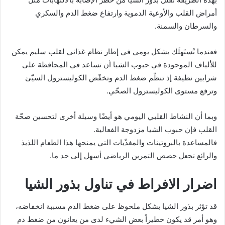
أمراض القلب والأوعية الدموية وارتفاع ضغط الدم والسكري
والسرطان والسمنة.
فعندما تُستَهلَك بشكل يومي في إطار نظام غذائي لقلب سليم يمكن
للألياف الموجودة في حبوب الشيا أن تساعد في المحافظة على
شرايين نظيفة إذ تنظّم ضغط الدم وتخفّض الكوليسترول السيّئ
وترفع مستوى الكوليسترول الصحّي.
وبما أن النشاط القلبي اليومي هو أيضًا وسيلة أخرى لتحسين صحّة
القلب فإن حبوب الشيا مزدوجة الفعالية.
فالمساعدة بالبروتينات والمغذّيات التي يمنحها هذا الطعام اللذيذ
والرائع تجعل حصص التمرين الرياضي أسهل إلى حد ما.
اضرار الافراط في تناول بذور الشيا
قد تؤثر بذور الشيا بشكل ملحوظ على ضغط الدم مسببة انخفاضه،
وهو أمر قد يكون خطيراً بعض الشيء لدى من يعانون من ضغط دم