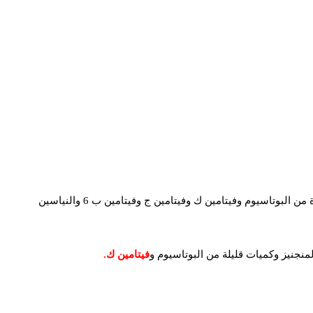
الباذنجان ليس مصدرًا مهمًا لمعظم الفيتامينات والمعادن.ومع ذلك، فإن هذه الخضار توفر 10٪ من الاحتياج اليومي من المنجنيز وكميات صغيرة من البوتاسيوم وفيتامين ك وفيتامين ج وفيتامين ب 6 والنياسين
منجنيز وكميات قليلة من البوتاسيوم و
فيتامين ك.