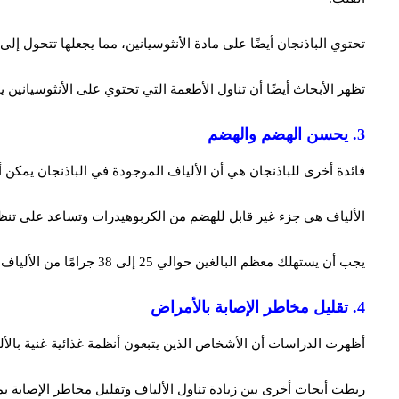
تحتوي الباذنجان أيضًا على مادة الأنثوسيانين، مما يجعلها تتحول إلى
تظهر الأبحاث أيضًا أن تناول الأطعمة التي تحتوي على الأنثوسياني
3. يحسن الهضم والهضم
فائدة أخرى للباذنجان هي أن الألياف الموجودة في الباذنجان يمك
الألياف هي جزء غير قابل للهضم من الكربوهيدرات وتساعد على تنظيم
يجب أن يستهلك معظم البالغين حوالي 25 إلى 38 جرامًا من الألياف يوميًا، يوفر كوب واحد من الباذنجان النيء حوالي 10 بالمائة من الألياف اليومية.
4. تقليل مخاطر الإصابة بالأمراض
أظهرت الدراسات أن الأشخاص الذين يتبعون أنظمة غذائية غنية بالأل
ربطت أبحاث أخرى بين زيادة تناول الألياف وتقليل مخاطر الإصابة 