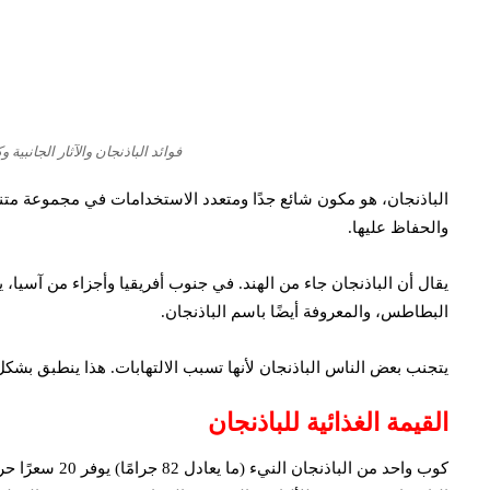
فوائد الباذنجان والآثار الجانبية 
الباذنجان، هو مكون شائع جدًا ومتعدد الاستخدامات في مجموعة متن
والحفاظ عليها.
يقال أن الباذنجان جاء من الهند. في جنوب أفريقيا وأجزاء من آسيا، 
البطاطس، والمعروفة أيضًا باسم الباذنجان.
يتجنب بعض الناس الباذنجان لأنها تسبب الالتهابات. هذا ينطبق بشكل
القيمة الغذائية للباذنجان
كوب واحد من الباذنجان النيء (ما يعادل 82 جرامًا) يوفر 20 سعرًا حراريًا، و 0.8 جرامًا من البروتين، و 4.8 جرامًا من الكربوهيدرات، و 0.1 جرامًا من الدهون.