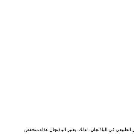
4.8 جرام من الكربوهيدرات، نصفها حوالي 2.4 جرام من الألياف، يوجد أيضًا حوالي 3 جرام من السكر الطبيعي في الباذنجان، لذلك، يعتبر الباذنجان غذاء منخفض