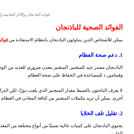
فوائد الباذنجان والآثار الجانبية 
الفوائد الصحية للباذنجان
يمكن للأشخاص الذين يتناولون الباذنجان بانتظام الاستفادة من
فوائد
1. دعم صحة العظام
الباذنجان مصدر جيد للمنغنيز. المنغنيز معدن ضروري للعديد من ا
وفيتامين د للمساعدة في الحفاظ على صحة العظام.
لا يعرف الباحثون بالضبط مقدار المنجنيز الذي يلعب دورًا، لكن ال
أخرى، يمكن أن تزيد مكملات المنغنيز من كثافة المعادن في العظام و
2. تقليل تلف الخلايا
يحتوي الباذنجان على كميات عالية نسبيًا من أنواع مختلفة من المغ
القلب.