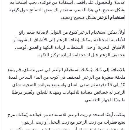
عديدة. وللحصول على أقصى استفادة من فوائده، يجب استخدامه
بشكل صحيح. في هذا القسم، سنقدم لك بعض النصائح حول
كيفية
استخدام الزعتر
بشكل صحيح ومفيد.
أولاً، يمكن استخدام الزعتر كنوع من التوابل لإضافة طعم رائع
للأطعمة المختلفة. يمكنك إضافة الزعتر إلى الأطباق المشوية أو
الأطباق البحرية أو حتى السلطات لزيادة النكهة والعمق. يُوصى
بتجفيف الزعتر قبل استخدامه لزيادة تركيز النكهة.
بالإضافة إلى ذلك، يُمكنك استخدام الزعتر في صورة شاي. قم بنقع
ملعقة صغيرة من الزعتر المجفف في كوب من الماء الساخن لمدة
10 إلى 15 دقيقة ثم صفي الشاي واستمتع بفوائده الصحية. شاي
الزعتر له خصائص مضادة للالتهابات ومهدئة للحلق، ويُعتبر مرطبًا
طبيعيًا للجهاز التنفسي.
يمكنك أيضًا استخدام زيت الزعتر للاستفادة من فوائده. يُمكنك مزج
بضع قطرات من زيت الزعتر مع زيت النخيل أو زيت الزيتون
واستخدامه لتدليك فروة الرأس وتعزيز نمو الشعر وتقويته. تأكد من