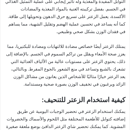
التوابل المفيدة والمغذية وله تأثير إيجابي على عملية التمثيل الغذائي
في الجسم. بفضل تركيبته الغنية بالمواد المغذية والمضادات
الأكسدة، يعمل الزعتر على تسريع حرق الدهون وتحويلها إلى طاقة.
كما أنه يساعد في تحسين عملية الهضم وتقليل الشهية، مما يساهم
في فقدان الوزن بشكل صحي وطبيعي.
يمتلك الزعتر أيضًا خصائص مضادة للالتهابات ومضادة للبكتيريا، مما
يعزز صحة الأمعاء ويقلل من تراكم السموم في الجسم. بالإضافة إلى
ذلك، يحتوي الزعتر على مستويات عالية من الألياف الغذائية التي
تشعرك بالشبع وتساعد في منع الشعور بالجوع المفرط. وبالتالي،
يعد الزعتر خيارًا مثاليًا للأشخاص الذين يعانون من مشاكل الوزن
الزائد ويرغبون في تخفيف الوزن بصورة صحية ومستدامة.
كيفية استخدام الزعتر للتنحيف:
يمكنك استخدام الزعتر في تحضير الوجبات اليومية عن طريق
إضافته كتوابل للأطعمة المختلفة مثل اللحوم والأسماك والخضروات
المشوية. كما يمكنك تحضير شاي الزعتر الدافئ بوضع ملعقة صغيرة