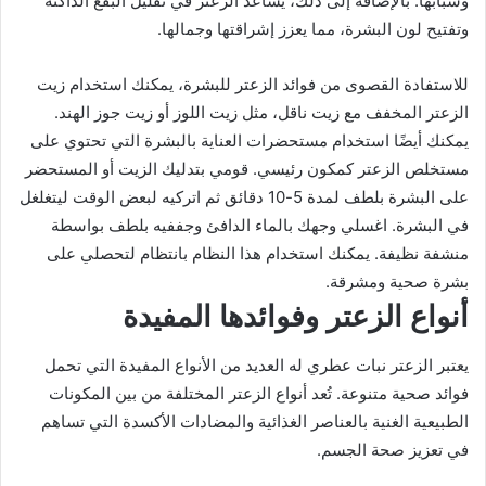
وشبابها. بالإضافة إلى ذلك، يساعد الزعتر في تقليل البقع الداكنة
وتفتيح لون البشرة، مما يعزز إشراقتها وجمالها.
للاستفادة القصوى من فوائد الزعتر للبشرة، يمكنك استخدام زيت
الزعتر المخفف مع زيت ناقل، مثل زيت اللوز أو زيت جوز الهند.
يمكنك أيضًا استخدام مستحضرات العناية بالبشرة التي تحتوي على
مستخلص الزعتر كمكون رئيسي. قومي بتدليك الزيت أو المستحضر
على البشرة بلطف لمدة 5-10 دقائق ثم اتركيه لبعض الوقت ليتغلغل
في البشرة. اغسلي وجهك بالماء الدافئ وجففيه بلطف بواسطة
منشفة نظيفة. يمكنك استخدام هذا النظام بانتظام لتحصلي على
بشرة صحية ومشرقة.
أنواع الزعتر وفوائدها المفيدة
يعتبر الزعتر نبات عطري له العديد من الأنواع المفيدة التي تحمل
فوائد صحية متنوعة. تُعد أنواع الزعتر المختلفة من بين المكونات
الطبيعية الغنية بالعناصر الغذائية والمضادات الأكسدة التي تساهم
في تعزيز صحة الجسم.