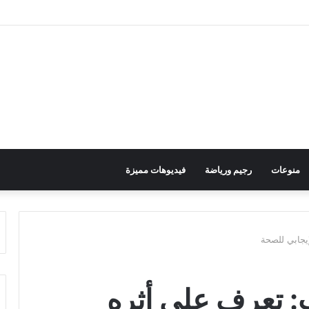
منوعات
رجيم ورياضة
فيديوهات مميزة
يجابي للصحة
: تعرف على أثره