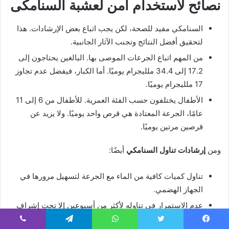
نصائح لاستخدام آمن لعشبة السنامكى
السنامكي مفيد للصحة، لكن يجب اتباع بعض الإرشادات. هذا
لتحقيق أفضل النتائج وتجنب الآثار الجانبية.
من المهم اتباع الجرعات الموصى بها. البالغين يحتاجون إلى
17.2 إلى 34.4 ملليجرام يوميًا. أما الكبار، فيفضل عدم تجاوز
17 ملليجرام يوميًا.
الأطفال يختلفون حسب الفئة العمرية. للأطفال من 6 إلى 11
عامًا، الجرعة المعتادة هي قرص واحد يوميًا. ولا يزيد عن
قرصين مرتين يوميًا.
ومن
إرشادات تناول السنامكي
أيضًا:
تناول كميات كافية من الماء مع الجرعة لتسهيل مرورها في
الجهاز الهضمي.
عدم الاستمرار في تناوله لأكثر من أسبوعين إلا تحت إشراف
طبي.
يسبوك
تويتر
واتساب
تيلقرام
ڤايبر