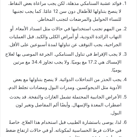
فوائد عشبة السنامكي مذهلة، لكن يجب مراعاة بعض النقاط.
لا ينصح بتناولها للأطفال دون سن 12 عامًا. كما يجب تجنبها
للنساء الحوامل والمرضعات لتجنب المخاطر.
من المهم تجنب استخدامها في حالات مثل انسداد الأمعاء. أو
التهاب الزائدة الدودية، أو أمراض الكلى والكبد. قبل العمليات
الجراحية، يجب التوقف عن تناولها لمدة أسبوعين على الأقل.
لا يجب الإفراط في تناول السنامكي. الجرعة الموصى بها لعلاج
الإمساك هي 17.2 مغ يوميًا. ولا يجب تجاوز 34.4 مغ مرتين
يوميًا.
يجب الحذر من التداخلات الدوائية. لا ينصح بتناولها مع بعض
الأدوية مثل الديجوكسين. ومدرات البول ومضادات تجلط الدم.
الأعراض الجانبية المحتملة تشمل الغازات والنفخة. قد يحدث
اضطراب المعدة والإسهال. وأيضًا ألم المفاصل وتغير لون
البول.
لذا، يوصى باستشارة الطبيب قبل استخدام هذا العلاج. خاصةً
في حالات فرط الحساسية لمكوناته. أو في حالات ارتفاع ضغط