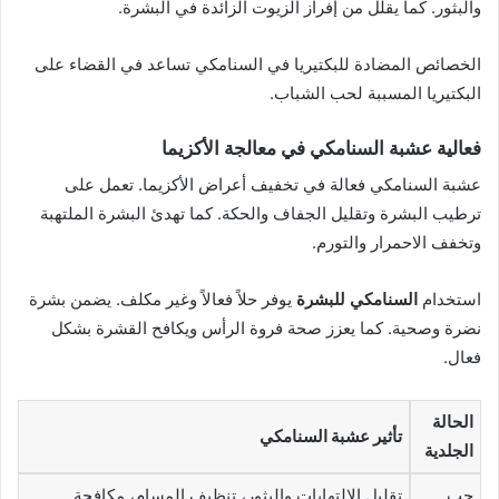
والبثور. كما يقلل من إفراز الزيوت الزائدة في البشرة.
الخصائص المضادة للبكتيريا في السنامكي تساعد في القضاء على
البكتيريا المسببة لحب الشباب.
فعالية عشبة السنامكي في معالجة الأكزيما
عشبة السنامكي فعالة في تخفيف أعراض الأكزيما. تعمل على
ترطيب البشرة وتقليل الجفاف والحكة. كما تهدئ البشرة الملتهبة
وتخفف الاحمرار والتورم.
استخدام
السنامكي للبشرة
يوفر حلاً فعالاً وغير مكلف. يضمن بشرة
نضرة وصحية. كما يعزز صحة فروة الرأس ويكافح القشرة بشكل
فعال.
الحالة
تأثير عشبة السنامكي
الجلدية
حب
تقليل الالتهابات والبثور، تنظيف المسام، مكافحة