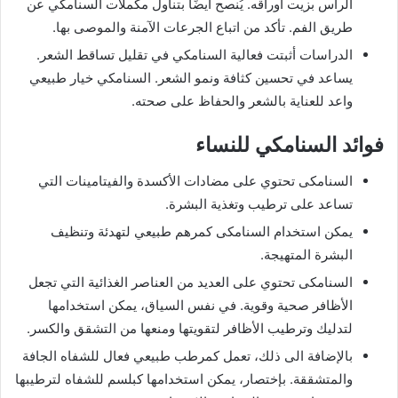
الرأس بزيت أوراقه. يُنصح أيضًا بتناول مكملات السنامكي عن
طريق الفم. تأكد من اتباع الجرعات الآمنة والموصى بها.
الدراسات أثبتت فعالية السنامكي في تقليل تساقط الشعر.
يساعد في تحسين كثافة ونمو الشعر. السنامكي خيار طبيعي
واعد للعناية بالشعر والحفاظ على صحته.
فوائد السنامكي للنساء
السنامكى تحتوي على مضادات الأكسدة والفيتامينات التي
تساعد على ترطيب وتغذية البشرة.
يمكن استخدام السنامكى كمرهم طبيعي لتهدئة وتنظيف
البشرة المتهيجة.
السنامكى تحتوي على العديد من العناصر الغذائية التي تجعل
الأظافر صحية وقوية. في نفس السياق، يمكن استخدامها
لتدليك وترطيب الأظافر لتقويتها ومنعها من التشقق والكسر.
بالإضافة الى ذلك، تعمل كمرطب طبيعي فعال للشفاه الجافة
والمتشققة. بإختصار، يمكن استخدامها كبلسم للشفاه لترطيبها