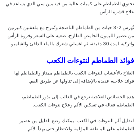
تحتوي الطماطم على كميات عالية من فيتامين سي الذي يساعد في
علاج قشرة الرأس.
تُهرس 2-3 حبات من الطماطم الناضجة وتُمزج مع ملعقتين كبيرتين
من عصير الليمون الحامض الطازج، ضعيه على الشعر وفروة الرأس
واتركيه لمدة 30 دقيقة، ثم اغسلي شعرك بالماء الدافئ والشامبو.
فوائد الطماطم لنتوءات الكعب
العلاج بالأعشاب لنتوءات الكعب بالطماطم ممتاز والطماطم لها
فوائد علاجية عديدة بالإضافة إلى تناولها عن طريق الفم.
هذه الخصائص العلاجية ترجع في الغالب إلى بذور الطماطم،
الطماطم فعالة في تسكين الألم وعلاج نتوءات الكعب.
لتقليل ألم النتوءات في الكعب، يمكنك وضع القليل من عصير
الطماطم على المنطقة المؤلمة والانتظار حتى يهدأ الألم.