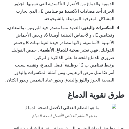
الدموية والدماغ من الأضرار التأكسدية التي تسببها الجذور
الحرة. أحد مضادات الأكسدة هو فيتامين
E
، الذي يحارب
المشاكل المعرفية المرتبطة بالشيخوخة.
المكسرات والبذور:
العديد منها مصدر جيد للبروتين، والمعادن،
وفيتامين
E
، والأحماض الدهنية أوميغا 6، وبعض الأحماض
الأمينية الأساسية، ولأنها مصادر جيدة لفيتامينات
B
وحمض
الفوليك، فهي تعتبر
صحية للدماغ. الأطعمة
. حمض الفوليك
ضروري للدماغ للحفاظ على الذاكرة والتركيز.
يرتبط فيتامين
ب 12
بوظيفة أفضل للدماغ، ونقصه يسبب
أمراضًا مثل مرض الزهايمر. ومن أمثلة المكسرات والبذور
الصحية الجوز واللوز والبندق وبذور عباد الشمس وبذور الكتان
.
طرق تقوية الدماغ
ما هو النظام الغذائي الأفضل لصحة الدماغ
تصل وظيفة الدماغ البشري إلى ذروتها في فترة الشباب وتتناقص