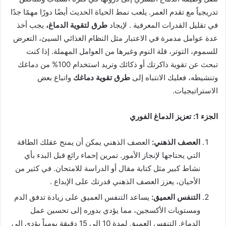
تدريجياً مع تقدم العمر. يلعب نمط الحياة الحديث أيضًا دورًا مهمًا جدًا
في تقليل القدرات المعرفية
.
لإيجاد
طرق لتقوية الدماغ،
يجب أخذ
عدة عوامل مدمرة في الاعتبار مثل النظام الغذائي السيئ، التعرض
للسموم، التوتر، قلة النوم وغيرها من العوامل المهملة. إذا كنت
تبحث عن تقوية ذاكرتك أو ذكائك وتريد استخدام 100% من دماغك
وتنشيطه، فعليك الانتباه إلى
طرق تقوية دماغك
واتباع بعض
الاستراتيجيات.
الجزء 1: تعزيز الدماغ الفوري
العصف الذهني:
العصف الذهني يمكن أن يمنح عقلك الطاقة
التي يحتاجها لإنجاز الأمور. تمرين إحماء رائع قبل البدء بأي
نشاط كبير مثل كتابة مقال أو الدراسة للامتحان. في كثير من
الأحيان، يعزز العصف الذهني قدرتك على الإبداع
.
التنفس العميق:
يساعد التنفس العميق على زيادة تدفق الدم
ومستويات الأكسجين، مما يؤدي بدوره إلى تحسين عمل
الدماغ. التنفس العميق لمدة 10 إلى 15 دقيقة يومياً يؤدي إلى