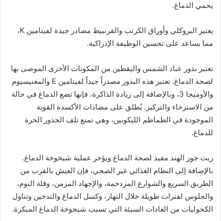
يحمي الدماغ.
يعتبر البروكلي وأوراق الكرنب والقرنبيط مصادر جيدة لفيتامين K،
مما يساعد على تحسين الوظيفة الإدراكية.
تعتبر بذور عباد الشمس واليقطين من المكونات الأخرى الموصى بها
لصحة الدماغ. تعتبر هذه البذور مصدراً جيداً لفيتامين E والمغنيسيوم
والأوميجا 3، وبالإضافة إلى زيادة الذاكرة، فإنها تضع الدماغ في حالة
من الاسترخاء والتركيز. يُطلق على مضادات الأكسدة القوية
الموجودة في الطماطم الليكوبين، وهي تمنع تلف الجذور الحرة
للدماغ.
زيت جوز الهند مفيد لصحة الدماغ ويؤخر عملية شيخوخة الدماغ.
بالإضافة إلى النظام الغذائي غير الصحي، فإن العيش بالقرب من
الطريق السريع والشوارع المزدحمة، والإجهاد المزمن، وقلة النوم،
والجلوس لفترات طويلة خلال النهار، وكسل الدماغ والتدخين وتناول
الكحوليات من العادات السيئة التي تسبب شيخوخة الدماغ المبكرة.