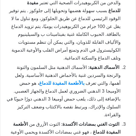
والدخن من الكربوهيدرات الصحية التي تعتبر
مفيدة
للدماغ
بسبب سهولة هضمها وتحويلها إلى جلوكوز . يتم توفير
الوقود الرئيسي للدماغ عن طريق الجلوكوز، ومع تناول ما لا
يقل عن 100 جرام من الكربوهيدرات يوميًا، يتم تزويد الدماغ
بالطاقة. الحبوب الكاملة غنية بفيتامينات
ب
والسيلينيوم
والألياف القابلة للذوبان، والتي يمكن أن تنظم مستويات
الكوليسترول في الدم وتمنع أمراض القلب والأوعية الدموية
وتلف الدماغ والسكتة الدماغية.
الأسماك الدهنية:
الأسماك الدهنية مثل السلمون والتونة
والرنجة والسردين غنية بالأحماض الدهنية الأساسية. ولعل
أهمها، والتي تعرف
بالأطعمة المفيدة للدماغ
،
هو حمض
الأوميجا 3 الدهني الضروري لعمل الدماغ والجهاز العصبي.
بالإضافة إلى ذلك، يلعب حمض أوميغا 3 الدهني دورًا حيويًا في
السلوك والإدراك، ويرتبط نقصه بالاكتئاب وضعف التركيز
والقراءة.
التوت الغني بمضادات الأكسدة:
التوت الأزرق من
الأطعمة
المفيدة للدماغ
، فهو غني بمضادات الأكسدة ويحمي الأوعية