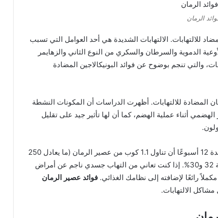
وائد الرمان
ضاد للالتهابات. الالتهابات الشديدة هي أحد العوامل التي تسبب
ية الدموية والسرطان والسكري من النوع الثاني والزهايمر
بات، والتي تنجم بوضوح عن فوائد البونيكالاجين المضادة
مان المضادة للالتهابات. أظهرت الدراسات أن المكونات النشطة
الهضمي أثناء عملية الهضم، كما أن لها تأثير جيد على تقليل
لون.
أظهر أحد الأبحاث التي أجريت على مرضى السكري لمدة 12 أسبوعًا أن تناول 1.1 كوب من عصير الرمان (ما يعادل 250
ملجم) يوميًا يقلل من التهاب CRP والإنترلوكين 6 بنسبة 32 و30%. إذا كنت تعاني من التهاب جسدي ناجم عن أمراض
ملاً رائعًا لإضافته إلى نظامك الغذائي.
فوائد عصير الرمان
 مشاكل الالتهابات.