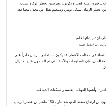
ين تتضاعف مستويات PSA في دمهم خلال فترة زمنية قصيرة يكونون معرضين لخطر الوفاة بسبب
 من عصير الرمان بشكل يومي ومنتظم يقلل من معدل مضاعفة
النساء في مختلف الأعمار. قد يكون مستخلص الرمان قادراً على
يعة الحال، فإن المعلومات والأدلة التي تم الحصول عليها لا تزال
ل.
رة؛ وأهمها النوبات القلبية والسكتات الدماغية.
وفي أحد الأبحاث التي أجريت على الأشخاص الذين يعانون من ارتفاع ضغط الدم، بعد تناول 150 ملجم من عصير الرمان