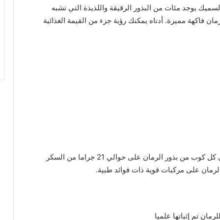
ميك يوجد مئات من البذور الرقيقة واللذيذة التي تشبه
ان فاكهة مميزة. أدناه يمكنك رؤية جزء من القيمة الغذائية
بذور الرمان حلوة جدًا إذا كانت ناضجة وطازجة. ويحتوي كل كوب من بذور الرمان على حوالي 21 جراما من السكر