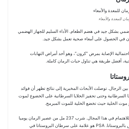
مان للمعدة والأمعاء
لهضمي بشكل جيد في هضم الطعام. الأداء السليم للجهاز الهضمي
ان في الحصول على أمعاء صحية تعمل بشكل جيد.
 احتمالية الإصابة بمرض “كرون”، وهو أحد أمراض التهابات
ية، أفضل طريقة هي تناول حبات الرمان كاملة.
بين الرجال. توصلت الأبحاث المخبرية إلى نتائج تظهر أن فوائد
يا السرطانية وحتى تحفيز الخلايا السرطانية على الخضوع لموت
 هو موت الخلية حيث تخضع الخلية للموت المبرمج.
وأظهرت الأبحاث التي أجريت على الرجال نتائج مثيرة للاهتمام في هذا المجال. شرب 237 مل من عصير الرمان يوميا
يقلل من مستضد البروستاتا النوعي أو المستضد الخاص بالبروستاتا. PSA هو علامة على سرطان البروستاتا في