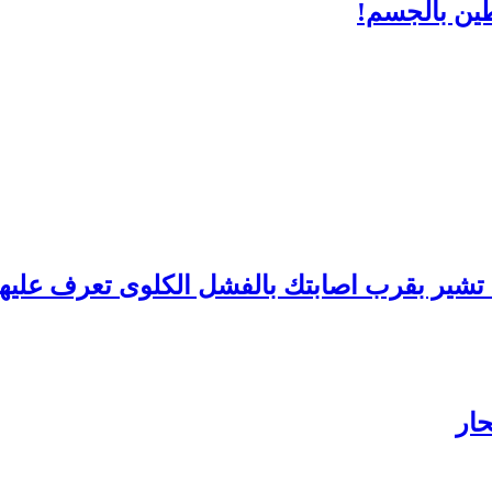
طين بالجسم!