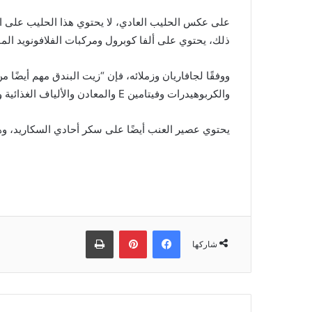
على عكس الحليب العادي، لا يحتوي هذا الحليب على الأ
ذلك، يحتوي على ألفا كوبرول ومركبات الفلافونويد المف
ووفقًا لجافاريان وزملائه، فإن “زيت البندق مهم أيضًا م
والكربوهيدرات وفيتامين E والمعادن والألياف الغذائية ومضادات الأكسدة الفينولية”.
يحتوي عصير العنب أيضًا على سكر أحادي السكاريد، و
فيسبوك
بينتيريست
طباعة
شاركها