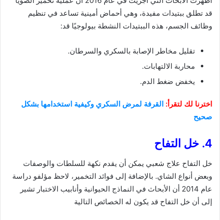
أظهرت الأبحاث التي أجريت في عام 2016 أن عملية تخمير الصويا
قد تطلق ببتيدات مفيدة، وهي أحماض أمينية تساعد في تنظيم
وظائف الجسم، هذه الببتيدات النشطة بيولوجيًا قد:
تقليل مخاطر الإصابة بالسكري والسرطان.
محاربة الالتهابات.
يخفض ضغط الدم.
اخترنا لك لتقرأ:
القرفة لمرض السكري وكيفية استخدامها بشكل
صحيح
4. خل التفاح
خل التفاح علاج شعبي يمكن أن يقدم نكهة للسلطات والوصفات
وبعض أنواع الشاي. بالإضافة إلى فوائد التخمير، لاحظ مؤلفو دراسة
عام 2014 أن الأبحاث في النماذج الحيوانية وأنابيب الاختبار تشير
إلى أن خل التفاح قد يكون له الخصائص التالية