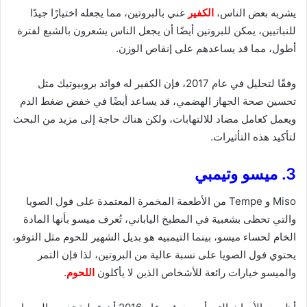
يشربه بعض الناس،
الكفير
غني بالبروتين، مما يجعله اختيارًا جيدًا
للنباتيين، يمكن للبروتين أيضًا أن يجعل الناس يشعرون بالشبع لفترة
أطول، مما قد يساعدهم على إنقاص الوزن.
وفقًا لتحليل في عام 2017، فإن الكفير له فوائد بروبيوتيك مثل
تحسين صحة الجهاز الهضمي، قد يساعد أيضًا في خفض ضغط الدم
ويعمل كعامل مضاد للالتهابات، ولكن هناك حاجة إلى مزيد من البحث
لتأكيد هذه التأثيرات.
3. ميسو وتيمبي
Miso و Tempe من الأطعمة المخمرة المعتمدة على فول الصويا
والتي تحظى بشعبية في المطبخ الياباني، تُعرف ميسو بأنها المادة
الخام لحساء ميسو، بينما التيمبيه هو بديل الشهير للحوم مثل التوفو،
يحتوي فول الصويا على نسبة عالية من البروتين، لذا فإن التمر
والميسو خيارات رائعة للأشخاص الذين لا يأكلون
اللحوم
.