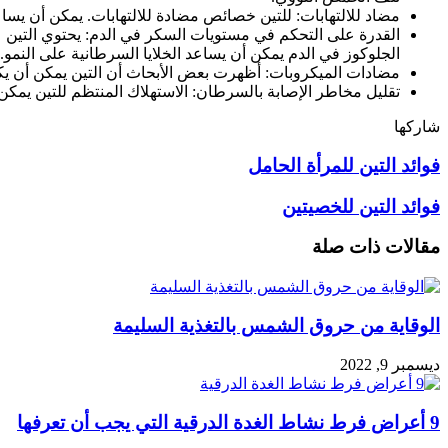
مضاد للالتهابات: للتين خصائص مضادة للالتهابات. يمكن أن يساعد
القدرة على التحكم في مستويات السكر في الدم: يحتوي التين ع
الجلوكوز في الدم يمكن أن يساعد الخلايا السرطانية على النمو.
مضادات الميكروبات: أظهرت بعض الأبحاث أن التين يمكن أن يك
تقليل مخاطر الإصابة بالسرطان: الاستهلاك المنتظم للتين يمك
شاركها
طباعة
فيسبوك
بينتيريست
فوائد التين للمرأة الحامل
فوائد التين للخصيتين
مقالات ذات صلة
الوقاية من حروق الشمس بالتغذية السليمة
ديسمبر 9, 2022
9 أعراض فرط نشاط الغدة الدرقية التي يجب أن تعرفها