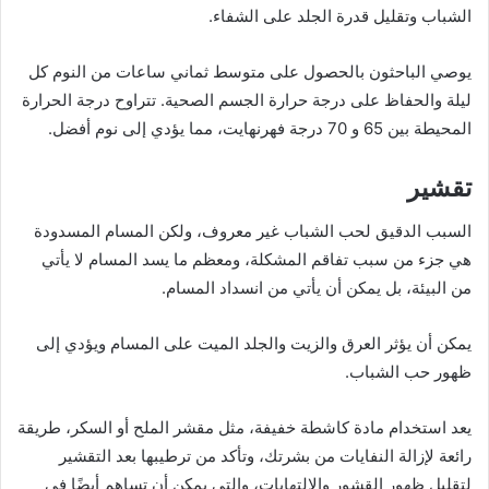
الشباب وتقليل قدرة الجلد على الشفاء.
يوصي الباحثون بالحصول على متوسط ثماني ساعات من النوم كل
ليلة والحفاظ على درجة حرارة الجسم الصحية. تتراوح درجة الحرارة
المحيطة بين 65 و 70 درجة فهرنهايت، مما يؤدي إلى نوم أفضل.
تقشير
السبب الدقيق لحب الشباب غير معروف، ولكن المسام المسدودة
هي جزء من سبب تفاقم المشكلة، ومعظم ما يسد المسام لا يأتي
من البيئة، بل يمكن أن يأتي من انسداد المسام.
يمكن أن يؤثر العرق والزيت والجلد الميت على المسام ويؤدي إلى
ظهور حب الشباب.
يعد استخدام مادة كاشطة خفيفة، مثل مقشر الملح أو السكر، طريقة
رائعة لإزالة النفايات من بشرتك، وتأكد من ترطيبها بعد التقشير
لتقليل ظهور القشور والالتهابات، والتي يمكن أن تساهم أيضًا في