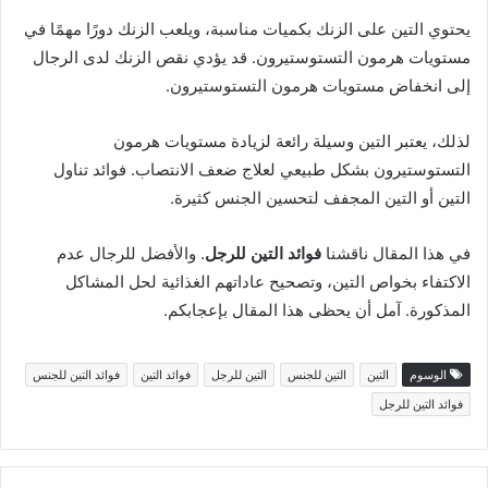
يحتوي التين على الزنك بكميات مناسبة، ويلعب الزنك دورًا مهمًا في
مستويات هرمون التستوستيرون. قد يؤدي نقص الزنك لدى الرجال
إلى انخفاض مستويات هرمون التستوستيرون.
لذلك، يعتبر التين وسيلة رائعة لزيادة مستويات هرمون
التستوستيرون بشكل طبيعي لعلاج ضعف الانتصاب. فوائد تناول
التين أو التين المجفف لتحسين الجنس كثيرة.
في هذا المقال ناقشنا
فوائد التين للرجل
. والأفضل للرجال عدم
الاكتفاء بخواص التين، وتصحيح عاداتهم الغذائية لحل المشاكل
المذكورة. آمل أن يحظى هذا المقال بإعجابكم.
الوسوم
التين
التين للجنس
التين للرجل
فوائد التين
فوائد التين للجنس
فوائد التين للرجل