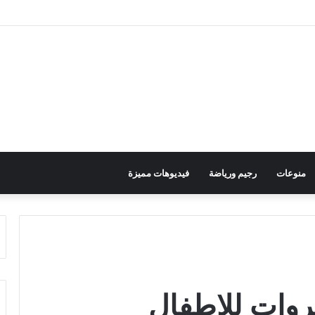
منوعات
رجيم ورياضة
فيديوهات مميزة
روات للاطفال