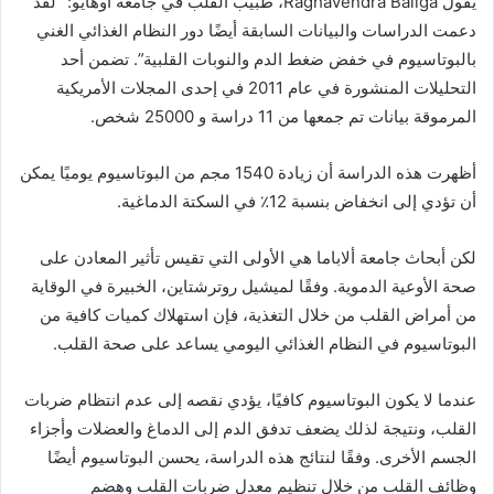
يقول Raghavendra Baliga، طبيب القلب في جامعة أوهايو: “لقد
دعمت الدراسات والبيانات السابقة أيضًا دور النظام الغذائي الغني
بالبوتاسيوم في خفض ضغط الدم والنوبات القلبية”. تضمن أحد
التحليلات المنشورة في عام 2011 في إحدى المجلات الأمريكية
المرموقة بيانات تم جمعها من 11 دراسة و 25000 شخص.
أظهرت هذه الدراسة أن زيادة 1540 مجم من البوتاسيوم يوميًا يمكن
أن تؤدي إلى انخفاض بنسبة 12٪ في السكتة الدماغية.
لكن أبحاث جامعة ألاباما هي الأولى التي تقيس تأثير المعادن على
صحة الأوعية الدموية. وفقًا لميشيل روترشتاين، الخبيرة في الوقاية
من أمراض القلب من خلال التغذية، فإن استهلاك كميات كافية من
البوتاسيوم في النظام الغذائي اليومي يساعد على صحة القلب.
عندما لا يكون البوتاسيوم كافيًا، يؤدي نقصه إلى عدم انتظام ضربات
القلب، ونتيجة لذلك يضعف تدفق الدم إلى الدماغ والعضلات وأجزاء
الجسم الأخرى. وفقًا لنتائج هذه الدراسة، يحسن البوتاسيوم أيضًا
وظائف القلب من خلال تنظيم معدل ضربات القلب وهضم