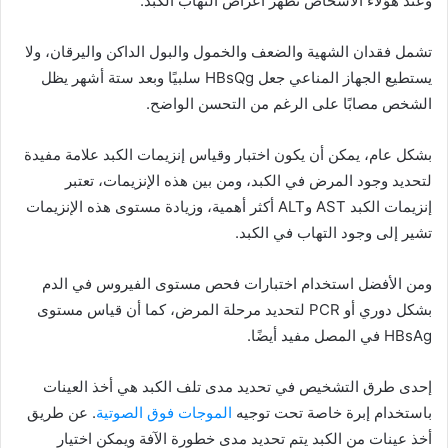
وعند هؤلاء الأشخاص تظهر أعراض التهاب الكبد.
تشمل فقدان الشهية والضعف والخمول والبول الداكن واليرقان، ولا
يستطيع الجهاز المناعي جعل HBsQg سلبيًا وبعد ستة أشهر يظل
الشخص مصابًا على الرغم من التحسن الواضح.
بشكل عام، يمكن أن يكون اختبار وقياس إنزيمات الكبد علامة مفيدة
لتحديد وجود المرض في الكبد، ومن بين هذه الإنزيمات، تعتبر
إنزيمات الكبد AST وALT أكثر أهمية، وزيادة مستوى هذه الإنزيمات
تشير إلى وجود التهاب في الكبد.
ومن الأفضل استخدام اختبارات فحص مستوى الفيروس في الدم
بشكل دوري أو PCR لتحديد مرحلة المرض، كما أن قياس مستوى
HBsAg في المصل مفيد أيضًا.
إحدى طرق التشخيص في تحديد مدى تلف الكبد هي أخذ العينات
باستخدام إبرة خاصة تحت توجيه
الموجات فوق الصوتية
. عن طريق
أخذ عينات من الكبد يتم تحديد مدى خطورة الآفة ويمكن اختيار