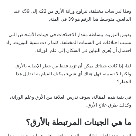
وفقًا لدراسات مختلفة، تتراوح وراثة الأرق من 22٪ إلى 59٪ عند
البالغين. متوسط ​​هذا الرقم هو 39 في المئة.
يقيس التوريث ببساطة مقدار الاختلافات في جينات الأشخاص التي
تسبب اختلافات في السمات المختلفة. كلما زادت نسبة التوريث، زاد
احتمال أن يُعزى التباين في السكان إلى علم الوراثة.
لذا، إذا كانت جيناتك يمكن أن تزيد فقط من خطر الإصابة بالأرق
ولكنها لا تسببه، فهل هناك أي شيء يمكنك القيام به لتقليل هذا
الخطر؟
في بقية هذه المقالة، سوف ندرس العلاقة بين الأرق وعلم الوراثة،
وكذلك طرق علاج الأرق.
ما هي الجينات المرتبطة بالأرق؟
النوم معقد للغاية، لذلك من الصعب العثور على جينات معينة مرتبطة