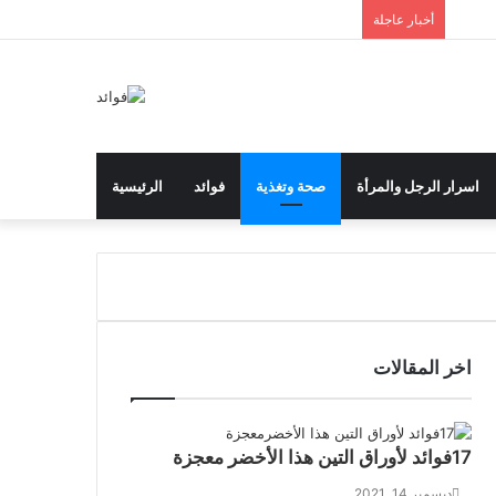
إضافة
مقال
تسجيل
انستقرام
يوتيوب
تويتر
بينتيريست
فيسبوك
أخبار عاجلة
عمود
عشوائي
الدخول
جانبي
اسرار الرجل والمرأة
صحة وتغذية
فوائد
الرئيسية
اخر المقالات
17فوائد لأوراق التين هذا الأخضر معجزة
ديسمبر 14, 2021