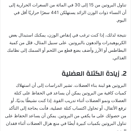
تناول البروتين من 15 إلى 30 في المائة من السعرات الحرارية إلى
أن النساء ذوات الوزن الزائد يستهلكن 441 سعرًا حراريًا أقل في
اليوم.
نتيجة لذلك، إذا كنت ترغب في إنقاص الوزن، يمكنك استبدال بعض
الكربوهيدرات والدهون بالبروتين. على سبيل المثال، قلل من كمية
البطاطس أو الأرز وأضف بضع قطع من اللحم أو السمك إلى نظامك
الغذائي.
2. زيادة الكتلة العضلية
البروتين هو لبنة بناء العضلات. تشير الدراسات إلى أن استهلاك
كميات كافية من البروتين يمكن أن يساعد في الحفاظ على كتلة
العضلات ونمو العضلات أثناء تدريب القوة. إذا كنت نشيطًا بدنيًا، أو
ترفع الأثقال، أو تحاول اكتساب كتلة عضلية، فأنت بحاجة إلى التأكد
من حصولك على ما يكفي من البروتين. يمكن أن يساعد الحفاظ على
تناول البروتين بكميات كبيرة أيضًا في منع هزال العضلات أثناء فقدان
الوزن.