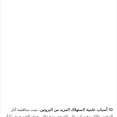
10 أسباب علمية لاستهلاك المزيد من البروتين
، تمت مناقشة آثار
الدهون والكربوهيدرات على الصحة. ومع ذلك، يعتقد الجميع تقريبًا أن