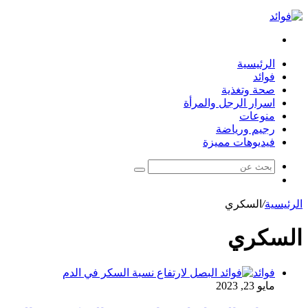
بحث
عن
الرئيسية
فوائد
صحة وتغذية
اسرار الرجل والمرأة
منوعات
رجيم ورياضة
فيديوهات مميزة
بحث
مقال
عن
عشوائي
الرئيسية
/
السكري
السكري
فوائد
مايو 23, 2023