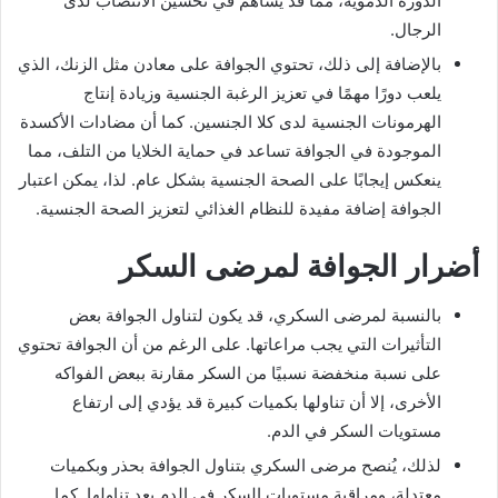
الدورة الدموية، مما قد يساهم في تحسين الانتصاب لدى
الرجال.
بالإضافة إلى ذلك، تحتوي الجوافة على معادن مثل الزنك، الذي
يلعب دورًا مهمًا في تعزيز الرغبة الجنسية وزيادة إنتاج
الهرمونات الجنسية لدى كلا الجنسين. كما أن مضادات الأكسدة
الموجودة في الجوافة تساعد في حماية الخلايا من التلف، مما
ينعكس إيجابًا على الصحة الجنسية بشكل عام. لذا، يمكن اعتبار
الجوافة إضافة مفيدة للنظام الغذائي لتعزيز الصحة الجنسية.
أضرار الجوافة لمرضى السكر
بالنسبة لمرضى السكري، قد يكون لتناول الجوافة بعض
التأثيرات التي يجب مراعاتها. على الرغم من أن الجوافة تحتوي
على نسبة منخفضة نسبيًا من السكر مقارنة ببعض الفواكه
الأخرى، إلا أن تناولها بكميات كبيرة قد يؤدي إلى ارتفاع
مستويات السكر في الدم.
لذلك، يُنصح مرضى السكري بتناول الجوافة بحذر وبكميات
معتدلة، ومراقبة مستويات السكر في الدم بعد تناولها. كما