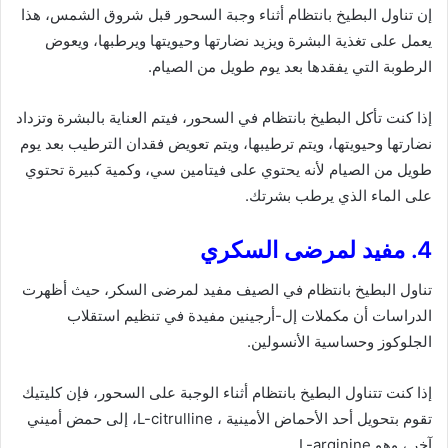
إن تناول البطيخ بانتظام أثناء وجبة السحور قبل شروق الشمس، هذا
يعمل على تغذية البشرة ويزيد نضارتها وحيويتها ويرطبها، ويعوض
الرطوبة التي يفقدها بعد يوم طويل من الصيام.
إذا كنت تأكل البطيخ بانتظام في السحور، فيتم العناية بالبشرة وتزداد
نضارتها وحيويتها، ويتم ترطيبها، ويتم تعويض فقدان الترطيب بعد يوم
طويل من الصيام لأنه يحتوي على فيتامين سي، وكمية كبيرة تحتوي
على الماء الذي يرطب بشرتك.
4. مفيد لمرضى السكري
تناول البطيخ بانتظام في الصيف مفيد لمرضى السكر، حيث أظهرت
الدراسات أن مكملات إل-أرجينين مفيدة في تنظيم استقلاب
الجلوكوز وحساسية الأنسولين.
إذا كنت تتناول البطيخ بانتظام أثناء الوجبة على السحور، فإن كليتيك
تقوم بتحويل أحد الأحماض الأمينية ، L-citrulline، إلى حمض أميني
آخر ، وهو L-arginine.