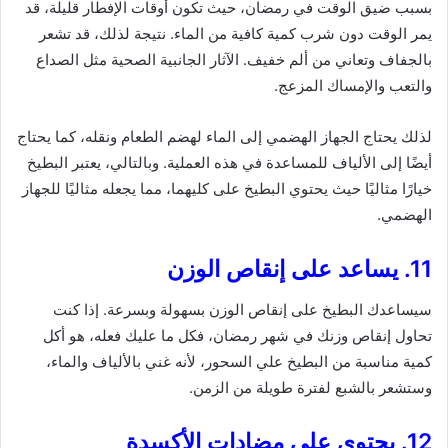
بسبب ضيق الوقت في رمضان، حيث تكون أوقات الإفطار قليلة، قد
يمر الوقت دون شرب كمية كافية من الماء. نتيجة لذلك، قد تشعر
بالجفاف وتعاني من ألم خفيف. الآثار الجانبية الصحية مثل الصداع
والتعب والإمساك المزعج.
لذلك يحتاج الجهاز الهضمي إلى الماء لهضم الطعام ونقله، كما يحتاج
أيضًا إلى الألياف للمساعدة في هذه العملية. وبالتالي، يعتبر البطيخ
خيارًا مثاليًا حيث يحتوي البطيخ على كليهما، مما يجعله مثاليًا للجهاز
الهضمي.
11. يساعد على إنقاص الوزن
سيساعدك البطيخ على إنقاص الوزن بسهولة وبسرعة. إذا كنت
تحاول إنقاص وزنك في شهر رمضان، فكل ما عليك فعله، هو أكل
كمية مناسبة من البطيخ علي السحور، لأنه غني بالألياف والماء،
وستشعر بالشبع لفترة طويلة من الزمن.
12. يحتوي على مضادات الأكسدة