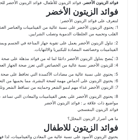
فوائد الزيتون الأخضر
، فوائد الزيتون للأطفال، فوائد الزيتون الأخضر لل
فوائد الزيتون الأخضر
لنتعرف على فوائد الزيتون الأخضر:
1: يحتوي الزيتون الأخضر على نسبة عالية من الفيتامينات والعناصر 
القلب وتحميه من الجلطات الدموية وتصلب الشرايين.
2: تناول الزيتون الأخضر يعمل على تقوية جهاز المناعة في الجسم ويمنع
الفيتامينات وخصائصه المضادة للبكتيريا والالتهابات.
3: يُنصح بتناول الزيتون الأخضر دائمًا لما له من فوائد مذهلة على صحة الجهاز الهضمي وحمايته من الاضطرابات والالتهابات والقروح.
4: للزيتون الأخضر نسبة عالية من الخصائص التي تعزز صحة الجهاز العصبي وتحميه من الخرف والزهايمر والمشاكل التي يتعرض لها.
5: يحتوي على نسبة عالية من مضادات الأكسدة التي تحافظ على صحة الجسم وتقي من الأورام والأمراض السرطانية.
6: يحتوي الزيتون على أحماض مهمة لصحة البشرة، مما يحميها من التجاعيد وعلامات الشيخوخة وتؤثر على نضارة وجمال البشرة.
7: الزيتون الأخضر غذاء مهم لنمو الشعر وحمايته من تساقط الشعر وتلفه.
8: يحتوي الزيتون الأخضر على بعض الفيتامينات والمعادن التي تساعد على التركيز والنشاط وتمنح الجسم الطاقة والحيوية.
مواضيع ذات علاقة بـِ : فوائد الزيتون الأخضر
فوائد الزيتون البنفسجي
ما هي أضرار الزيتون المخلل؟
فوائد الزيتون للاطفال
يحتوي الزيتون الأسود على نسبة عالية من المعادن والفيتامينات، لذا 