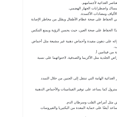
عناصر الغذائية لأجسامهم.
لإمساك واضطرابات الجهاز الهضمي.
لألياف ومضادات الأكسدة.
 في الحفاظ على صحة عظام الأطفال ويقلل من مخاطر الإصابة
جدًا الحفاظ على صحة العين، حيث يحسن الرؤية ويمنع التنكس
حتوائه على دهون مفيدة وأحماض دهنية غير مشبعة مثل أحماض
 من فيتامين أ.
 الجلدية مثل الأكزيما والصدفية. لاحتوائهما على نسبة
 الغذائية الهامة التي تنتقل إلى الجنين من خلال التمدد
ول كما يساعد على توفير الفيتامينات والأحماض الدهنية
اعد أيضًا على حماية المعدة من البكتيريا والفيروسات