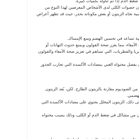
غط الدم إذا تم تناوله بكميات كبيرة.
ون حصوات الكلى لدى الأشخاص المعرضين لهذا النوع من
ية تجاه الزيتون أو بعض مكوناته بحذر، حيث قد تظهر أعراض
ئية تساعد في تحسين الهضم ومنع الإمساك.
الأمعاء، مما يعزز صحة القولون ويمنع حدوث التهابات أو
ريا والفطريات، التي تساهم في تعزيز صحة الأمعاء والقولون
 بفضل محتواه الغني بمضادات الأكسدة التي تحارب الجذور
من الصوديوم مقارنة بالزيتون الطازج. لكن، يُعد الزيتون
الهضمي.
إلى ذلك، الزيتون المخلل يحتوي على مضادات الأكسدة التي
انون من مشاكل في ضغط الدم أو الكلى، وذلك بسبب محتواه