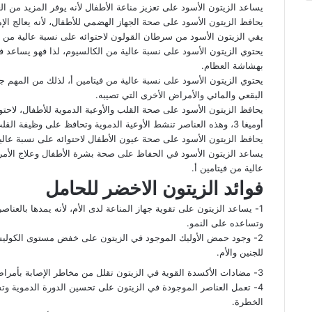
يساعد الزيتون الأسود على تعزيز مناعة الأطفال لأنه يوفر المزيد من ال
يحافظ الزيتون الأسود على صحة الجهاز الهضمي للأطفال، لأنه يعالج ا
يقي الزيتون الأسود من سرطان القولون لاحتوائه على نسبة عالية من ا
يحتوي الزيتون الأسود على نسبة عالية من الكالسيوم، لذا فهو يساعد
بهشاشة العظام.
يحتوي الزيتون الأسود على نسبة عالية من فيتامين أ، لذلك من المهم 
البقعي والمائي والأمراض الأخرى التي تصيبه.
يحافظ الزيتون الأسود على صحة القلب والأوعية الدموية للأطفال، لا
أوميغا 3، وهذه العناصر تنشط الأوعية الدموية وتحافظ على وظيفة القلب.
يحافظ الزيتون الأسود على صحة عيون الأطفال لاحتوائه على نسبة عالية
يساعد الزيتون الأسود في الحفاظ على صحة بشرة الأطفال وعلاج الأمراض
عالية من فيتامين أ.
فوائد الزيتون الاخضر للحامل
1- يساعد الزيتون على تقوية جهاز المناعة لدى الأم، لأنه يمدها بالعناصر
وتساعده على النمو.
2- وجود حمض الأوليك الموجود في الزيتون على خفض مستوى الكوليستر
للجنين والأم.
3- مضادات الأكسدة القوية في الزيتون تقلل من مخاطر الإصابة بأمراض مثل أمراض القلب وسرطان الدم.
4- تعمل العناصر الموجودة في الزيتون على تحسين الدورة الدموية وتس
الخطرة.