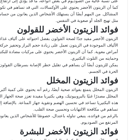
على نسبة عالية من الصوديوم في بعض أنواعه، ما قد يؤدي إلى ارتفاع ض
كما أن الزيتون الأخضر يحتوي على الأوكسالات، التي قد تساهم في تك
المشاكل. من المهم أيضًا أن يستهلك الأشخاص الذين يعانون من حساس
مثل تهيج الجلد أو صعوبة في التنفس.
فوائد الزيتون الأخضر للقولون
الزيتون الأخضر مفيد جدًا لصحة القولون بفضل احتوائه على ألياف غذا
الألياف الموجودة في الزيتون تعمل على زيادة حجم البراز وتحفيز حركة 
أمراض معوية. كما أن الزيتون الأخضر يحتوي على مركبات مضادة للبكتي
وحمايته من التلوث البكتيري.
يمكن للزيتون أيضًا أن يساهم في تقليل خطر الإصابة بسرطان القولون
الحرة في الجسم.
فوائد الزيتون المخلل
الزيتون المخلل يتمتع بفوائد صحية أيضًا، رغم أنه يحتوي على كمية أكبر 
المخلل مصدرًا غنيًا بالبروبيوتيك، وهي بكتيريا مفيدة تعزز صحة الجهاز 
هذه البكتيريا تساعد في تحسين الهضم وتقوية جهاز المناعة. بالإضافة 
تساهم في مكافحة الالتهابات وتحسين صحة القلب.
بالرغم من فوائده، ينبغي تناوله باعتدال، خصوصًا للأشخاص الذين يع
المرتفع من الصوديوم.
فوائد الزيتون الأخضر للبشرة