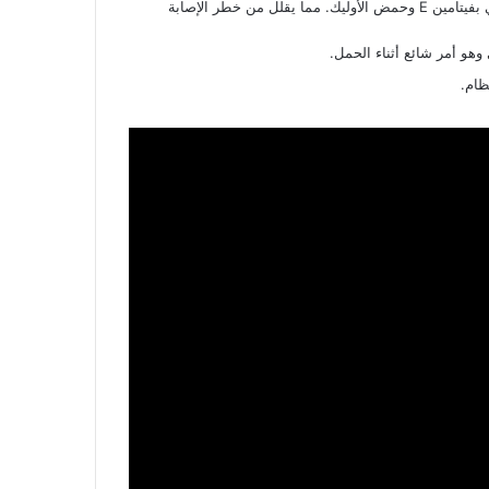
5- يعمل الزيتون على تحسين مستويات السكر في الدم لأنه مصدر غني بفيتامين E وحمض الأوليك. مما يقلل من خطر الإصابة
وهو أمر شائع أثناء الحمل.