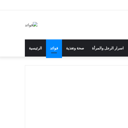
إضافة
مقال
تسجيل
انستقرام
يوتيوب
تويتر
بينتيريست
فيسبوك
عمود
عشوائي
الدخول
جانبي
اسرار الرجل والمرأة
صحة وتغذية
فوائد
الرئيسية