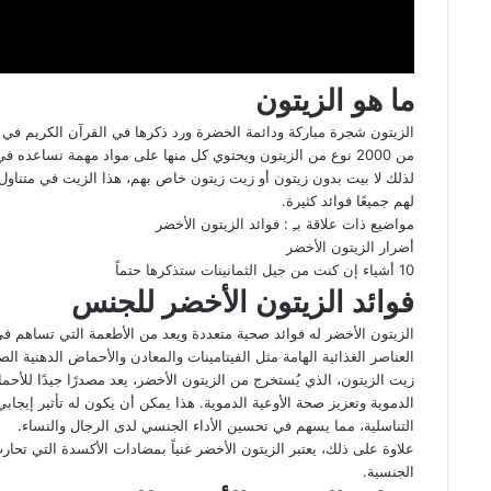
ما هو الزيتون
الزيتون شجرة مباركة ودائمة الخضرة ورد ذكرها في القرآن الكريم في كل
من 2000 نوع من الزيتون ويحتوي كل منها على مواد مهمة تساعده في ذلك.
لذلك لا بيت بدون زيتون أو زيت زيتون خاص بهم، هذا الزيت في متناول ا
لهم جميعًا فوائد كثيرة.
مواضيع ذات علاقة بـِ : فوائد الزيتون الأخضر
أضرار الزيتون الأخضر
10 أشياء إن كنت من جيل الثمانينات ستذكرها حتماً
فوائد الزيتون الأخضر للجنس
الزيتون الأخضر له فوائد صحية متعددة ويعد من الأطعمة التي تساهم 
العناصر الغذائية الهامة مثل الفيتامينات والمعادن والأحماض الدهنية الص
زيت الزيتون، الذي يُستخرج من الزيتون الأخضر، يعد مصدرًا جيدًا للأح
الدموية وتعزيز صحة الأوعية الدموية. هذا يمكن أن يكون له تأثير إيجاب
التناسلية، مما يسهم في تحسين الأداء الجنسي لدى الرجال والنساء.
علاوة على ذلك، يعتبر الزيتون الأخضر غنياً بمضادات الأكسدة التي تحارب
الجنسية.