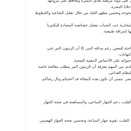
ي على مواد مرطبة تغذي البشرة وتحافظ على مرونتها.
لايا البشرة.
يخوخة وتحسن مظهر الجلد من خلال تقليل التجاعيد والخطوط
حاربة حب الشباب بفضل خصائصه المضادة للبكتيريا.
ا إشراقة طبيعية.
ئة للبعض. رغم مذاقه المر، إلا أن الزيتون المر غني
تهابات.
وائه على الأحماض الدهنية الصحية.
م. من المهم معرفة أن الزيتون المر يتطلب معالجة خاصة
لنظام الغذائي.
أخضر. نتمنى أن تكون هذه المقالة قد أعجبكم ونال رضاكم.
لقلب، دعم الجهاز المناعي، والمساهمة في صحة الجهاز
القلب، تقوية جهاز المناعة، وتحسين صحة الجهاز الهضمي.