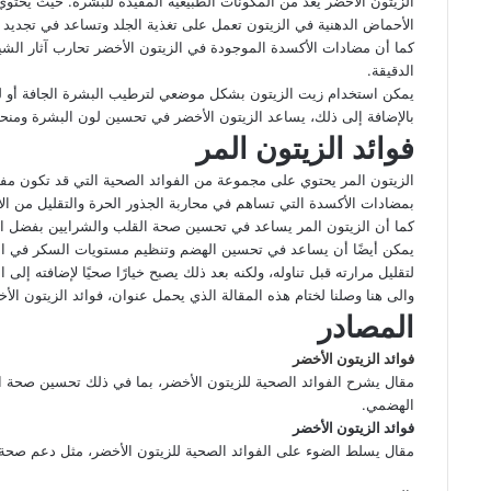
الزيتون الأخضر يعد من المكونات الطبيعية المفيدة للبشرة. حيث يحتو
الأحماض الدهنية في الزيتون تعمل على تغذية الجلد وتساعد في تجديد خ
كما أن مضادات الأكسدة الموجودة في الزيتون الأخضر تحارب آثار الش
الدقيقة.
يمكن استخدام زيت الزيتون بشكل موضعي لترطيب البشرة الجافة أو لم
بالإضافة إلى ذلك، يساعد الزيتون الأخضر في تحسين لون البشرة ومنحه
فوائد الزيتون المر
الزيتون المر يحتوي على مجموعة من الفوائد الصحية التي قد تكون مفاج
بمضادات الأكسدة التي تساهم في محاربة الجذور الحرة والتقليل من الال
كما أن الزيتون المر يساعد في تحسين صحة القلب والشرايين بفضل احت
يمكن أيضًا أن يساعد في تحسين الهضم وتنظيم مستويات السكر في الد
لتقليل مرارته قبل تناوله، ولكنه بعد ذلك يصبح خيارًا صحيًا لإضافته إلى ا
والى هنا وصلنا لختام هذه المقالة الذي يحمل عنوان، فوائد الزيتون ال
المصادر
فوائد الزيتون الأخضر
مقال يشرح الفوائد الصحية للزيتون الأخضر، بما في ذلك تحسين صحة ا
الهضمي.
فوائد الزيتون الأخضر
مقال يسلط الضوء على الفوائد الصحية للزيتون الأخضر، مثل دعم صحة 