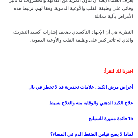
يعرف العلماء أيضًا أن تناول المزيد من الفاكهة والخضروات له تأثير
وقائي على وظيفة القلب والأوعية الدموية. وفقا لهم، ترتبط هذه
الأمراض بآلية مماثلة.
النظرية هي أن الإجهاد التأكسدي يضعف إشارات أكسيد النيتريك،
والذي له تأثير كبير على وظيفة القلب والأوعية الدموية.
اخترنا لك لتقرأ:
أعراض مرض الكبد.. علامات تحذيرية قد لا تخطر في بال
علاج الكبد الدهني والوقاية منه والعلاج بسيط
15 فائدة مميزة للسبانخ
لماذا لا يصح قياس الضغط الدم في المساء؟