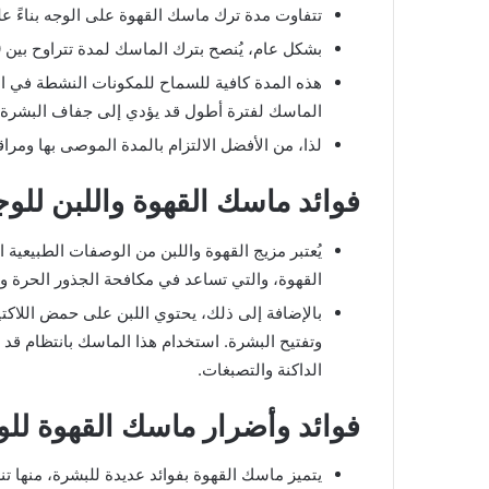
تتفاوت مدة ترك ماسك القهوة على الوجه بناءً ع
بشكل عام، يُنصح بترك الماسك لمدة تتراوح بين 10 إلى 15 دقيقة.
هذه المدة كافية للسماح للمكونات النشطة في الق
الماسك لفترة أطول قد يؤدي إلى جفاف البشرة أو
لذا، من الأفضل الالتزام بالمدة الموصى بها ومراق
فوائد ماسك القهوة واللبن للوج
يُعتبر مزيج القهوة واللبن من الوصفات الطبيعي
القهوة، والتي تساعد في مكافحة الجذور الحرة و
بالإضافة إلى ذلك، يحتوي اللبن على حمض اللاكتي
وتفتيح البشرة. استخدام هذا الماسك بانتظام قد
الداكنة والتصبغات.
فوائد وأضرار ماسك القهوة للو
يتميز ماسك القهوة بفوائد عديدة للبشرة، منها تن